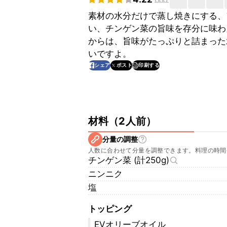
素材の水分だけで蒸し焼きにする、
い、チンゲン菜の旨味を存分に味わ
からは、旨味がたっぷりと詰まった
いですよ。
印刷する
シェア
ポスト
材料
（
2人前
）
分量の調整
人数に合わせて分量を調整できます。料理の時間
チンゲン菜 (計250g)
ニンニク
塩
トッピング
EVオリーブオイル