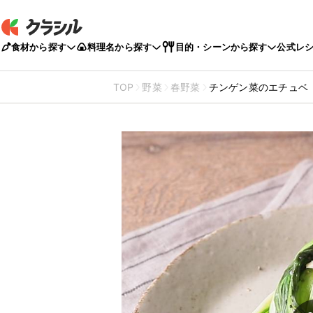
食材から探す
料理名から探す
目的・シーンから探す
公式レ
TOP
野菜
春野菜
チンゲン菜のエチュベ