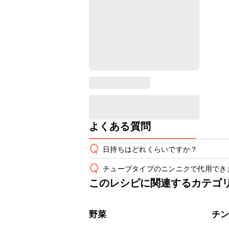
よくある質問
Q
日持ちはどれくらいですか？
Q
チューブタイプのニンニクで代用でき
保存期間は冷蔵で翌日中が目安です。
A
このレシピに関連するカテゴ
チューブタイプのニンニクを使用して
A
※日持ちは目安です。
こちら
野菜
チ