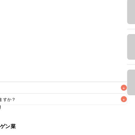
+
ますか？
+
なるべくお早めにお召し上がりください。

リ
もお作りいただけます。小さじ1を目安に加え、お好みの風味
ンゲン菜