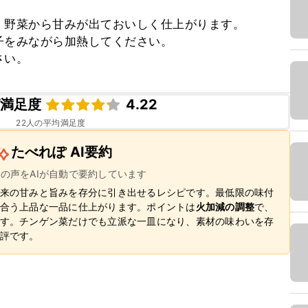
野菜から甘みが出ておいしく仕上がります。

をみながら加熱してください。

さい。
ピ満足度
4.22
22
人の平均満足度
たべれぽ AI要約
ーの声をAIが自動で要約しています
来の甘みと旨みを存分に引き出せるレシピです。最低限の味付
合う上品な一品に仕上がります。ポイントは
火加減の調整
で、
す。チンゲン菜だけでも立派な一皿になり、素材の味わいを存
評です。