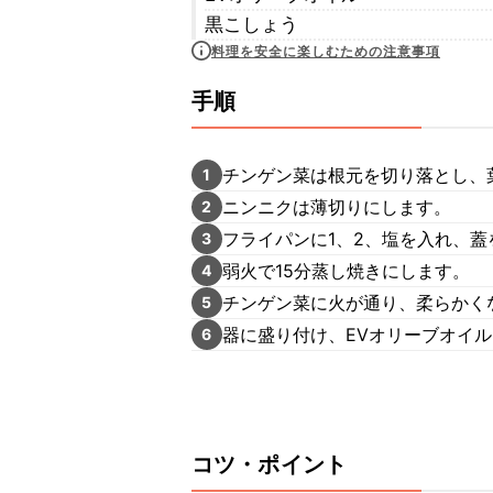
黒こしょう
料理を安全に楽しむための注意事項
手順
チンゲン菜は根元を切り落とし、
1
ニンニクは薄切りにします。
2
フライパンに1、2、塩を入れ、蓋
3
弱火で15分蒸し焼きにします。
4
チンゲン菜に火が通り、柔らかく
5
器に盛り付け、EVオリーブオイ
6
コツ・ポイント