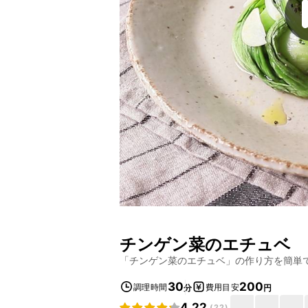
チンゲン菜のエチュベ
「
チンゲン菜のエチュベ
」の作り方を簡単
30
200
調理時間
費用目安
分
円
4.22
(
22
)