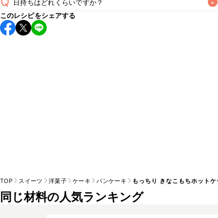
Q
日持ちはどれくらいですか？
+
このレシピをシェアする
こちらのレシピは出来たてをお召し上がりいただくことをお
すすめします。

A
※日持ちは目安です。
こちら
の注意事項をご確認の上、正し
TOP
スイーツ
洋菓子
ケーキ
パンケーキ
もっちり きなこもちホットケ
同じ材料の人気ランキング