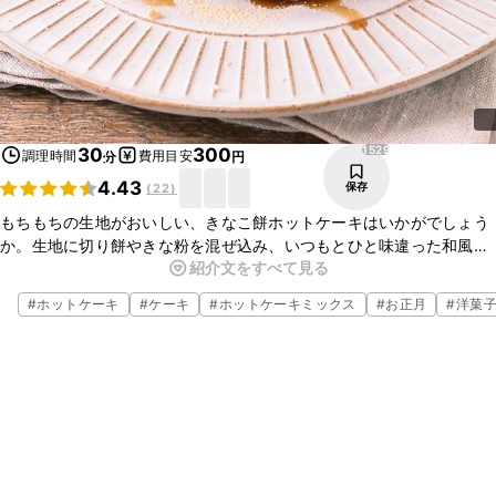
1529
30
300
調理時間
費用目安
分
円
4.43
保存
(
22
)
もちもちの生地がおいしい、きなこ餅ホットケーキはいかがでしょう
か。生地に切り餅やきな粉を混ぜ込み、いつもとひと味違った和風の
紹介文をすべて見る
ホットケーキに仕上げました。簡単にお作りいただけますので、おや
つや軽食にぜひお試しくださいね。
#
ホットケーキ
#
ケーキ
#
ホットケーキミックス
#
お正月
#
洋菓