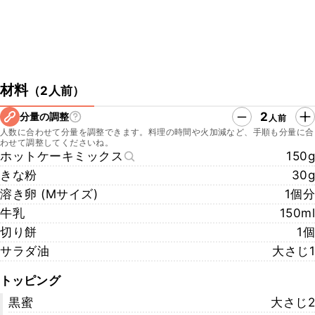
材料
（
2人前
）
2
分量の調整
人前
人数に合わせて分量を調整できます。料理の時間や火加減など、手順も分量に合
わせて調整してくださいね。
ホットケーキミックス
150g
きな粉
30g
溶き卵 (Mサイズ)
1個分
牛乳
150ml
切り餅
1個
サラダ油
大さじ1
トッピング
黒蜜
大さじ2