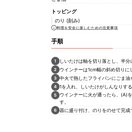
トッピング
のり (刻み)
料理を安全に楽しむための注意事項
手順
しいたけは軸を切り落とし、半分
1
ウインナーは1cm幅の斜め切りに
2
中火で熱したフライパンにごま油
3
1を入れ、しいたけがしんなりす
4
ウインナーに火が通ったら、(A
5
す。
器に盛り付け、のりをのせて完成
6