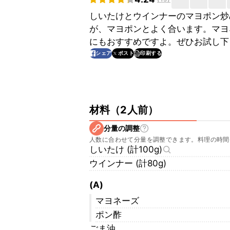
しいたけとウインナーのマヨポン炒
が、マヨポンとよく合います。マヨ
にもおすすめですよ。ぜひお試し下
印刷する
シェア
ポスト
材料
（
2人前
）
分量の調整
人数に合わせて分量を調整できます。料理の時間
しいたけ (計100g)
ウインナー (計80g)
(A)
マヨネーズ
ポン酢
ごま油