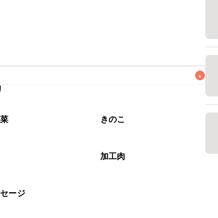
+
リ
なるべくお早めにお召し上がりください。

野菜
きのこ
加工肉
ーセージ