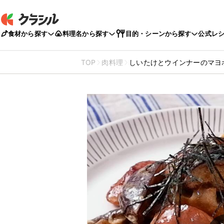
食材から探す
料理名から探す
目的・シーンから探す
公式レ
TOP
肉料理
しいたけとウインナーのマヨ