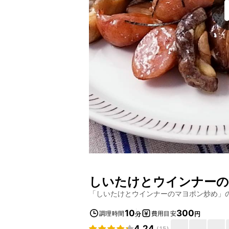
しいたけとウインナーの
「
しいたけとウインナーのマヨポン炒め
」
10
300
調理時間
費用目安
分
円
4.24
(
15
)