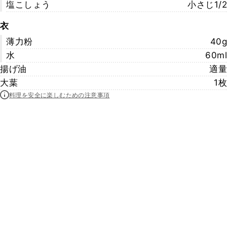
塩こしょう
小さじ1/2
衣
薄力粉
40g
水
60ml
揚げ油
適量
大葉
1枚
料理を安全に楽しむための注意事項