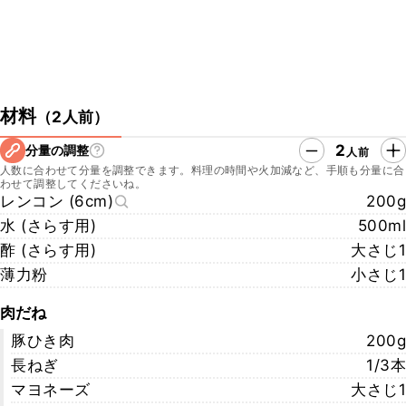
材料
（
2人前
）
2
分量の調整
人前
人数に合わせて分量を調整できます。料理の時間や火加減など、手順も分量に合
わせて調整してくださいね。
レンコン (6cm)
200g
水 (さらす用)
500ml
酢 (さらす用)
大さじ1
薄力粉
小さじ1
肉だね
豚ひき肉
200g
長ねぎ
1/3本
マヨネーズ
大さじ1