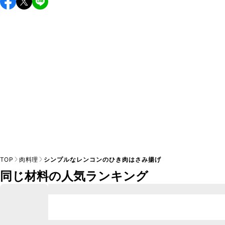
し上がりください。

A
※日持ちは目安です。
こちら
の注意事項をご確認の上、正し
TOP
肉料理
シンプルなレンコンのひき肉はさみ揚げ
同じ材料の人気ランキング