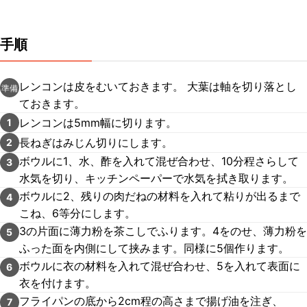
手順
レンコンは皮をむいておきます。 大葉は軸を切り落とし
準備
ておきます。
レンコンは5mm幅に切ります。
1
長ねぎはみじん切りにします。
2
ボウルに1、水、酢を入れて混ぜ合わせ、10分程さらして
3
水気を切り、キッチンペーパーで水気を拭き取ります。
ボウルに2、残りの肉だねの材料を入れて粘りが出るまで
4
こね、6等分にします。
3の片面に薄力粉を茶こしでふります。4をのせ、薄力粉を
5
ふった面を内側にして挟みます。同様に5個作ります。
ボウルに衣の材料を入れて混ぜ合わせ、5を入れて表面に
6
衣を付けます。
フライパンの底から2cm程の高さまで揚げ油を注ぎ、
7