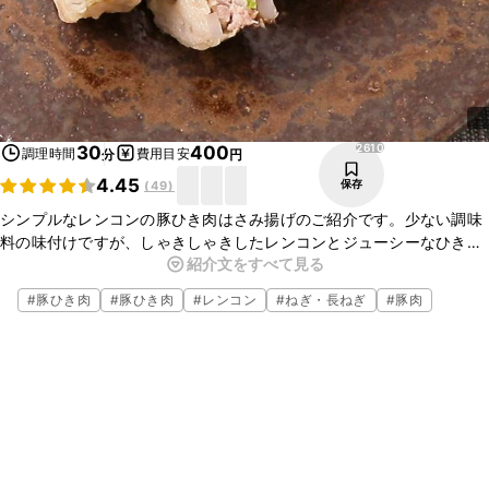
2610
30
400
調理時間
費用目安
分
円
4.45
保存
(
49
)
シンプルなレンコンの豚ひき肉はさみ揚げのご紹介です。少ない調味
料の味付けですが、しゃきしゃきしたレンコンとジューシーなひき肉
紹介文をすべて見る
の旨味がお箸のとまらないおいしさです。ごはんのおかずにもお酒の
おつまみにもおすすめですので、ぜひ試してみてくださいね。
#
豚ひき肉
#
豚ひき肉
#
レンコン
#
ねぎ・長ねぎ
#
豚肉