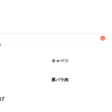
+
リ
なるべくお早めにお召し上がりください。

菜
キャベツ
肉
豚バラ肉
揚げ