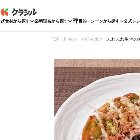
食材から探す
料理名から探す
目的・シーンから探す
公式レ
TOP
粉もの
お好み焼き
ふわふわ生地の