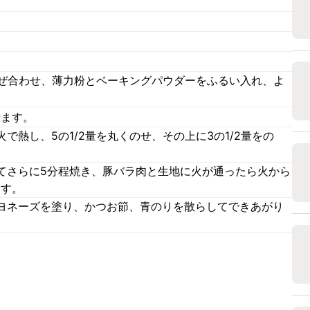
。
。
混ぜ合わせ、薄力粉とベーキングパウダーをふるい入れ、よ
せます。
で熱し、5の1/2量を丸くのせ、その上に3の1/2量をの
てさらに5分程焼き、豚バラ肉と生地に火が通ったら火から
ます。
ヨネーズを塗り、かつお節、青のりを散らしてできあがり