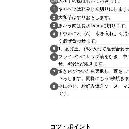
大和芋の皮はむいておきます。
準備
キャベツは粗みじん切りにします
1
大和芋はすりおろします。
2
豚バラ肉は長さ15cmに切ります
3
ボウルに2、(A)、水を入れよく
4
く混ぜ合わせます。
1、あげ玉、卵を入れて混ぜ合わ
5
フライパンにサラダ油をひき、中火
6
せ、4分ほど焼きます。
焼き色がついたら裏返し、蓋をし
7
下ろします。同様にもう1枚焼き
器にのせ、お好み焼きソース、マ
8
です。
コツ・ポイント