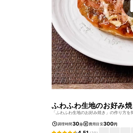
ふわふわ生地のお好み焼
「
ふわふわ生地のお好み焼き
」の作り方を
30
300
調理時間
費用目安
分
円
4.51
(
20
)