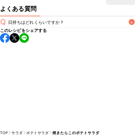
よくある質問
Q
日持ちはどれくらいですか？
+
このレシピをシェアする
保存期間は冷蔵で当日中が目安です。なるべくお早めにお召
し上がりください。

A
※日持ちは目安です。
こちら
の注意事項をご確認の上、正し
TOP
サラダ
ポテトサラダ
焼きたらこのポテトサラダ