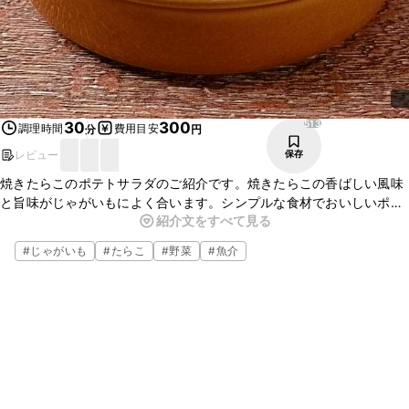
513
30
300
調理時間
費用目安
分
円
レビュー
保存
焼きたらこのポテトサラダのご紹介です。焼きたらこの香ばしい風味
と旨味がじゃがいもによく合います。シンプルな食材でおいしいポテ
紹介文をすべて見る
トサラダになりますよ。副菜としても、お酒のおつまみにもぴったり
な一品です。ぜひ試してみてくださいね。
#
じゃがいも
#
たらこ
#
野菜
#
魚介