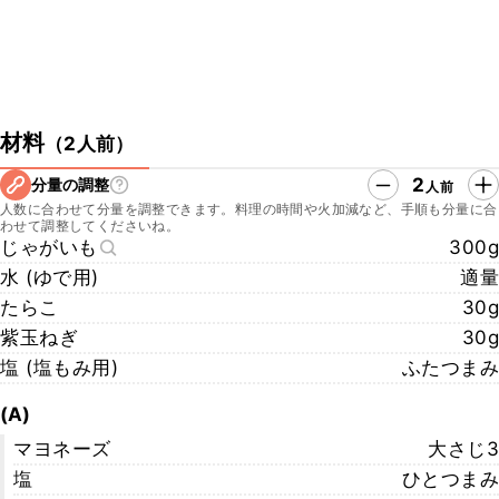
材料
（
2人前
）
2
分量の調整
人前
人数に合わせて分量を調整できます。料理の時間や火加減など、手順も分量に合
わせて調整してくださいね。
じゃがいも
300g
水 (ゆで用)
適量
たらこ
30g
紫玉ねぎ
30g
塩 (塩もみ用)
ふたつまみ
(A)
マヨネーズ
大さじ3
塩
ひとつまみ