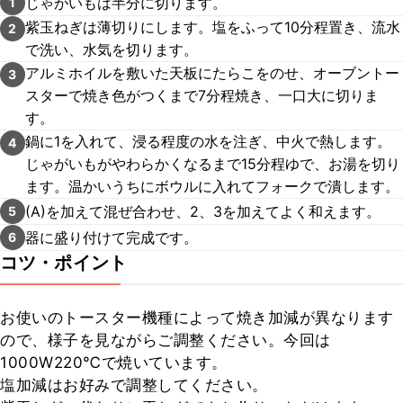
じゃがいもは半分に切ります。
1
紫玉ねぎは薄切りにします。塩をふって10分程置き、流水
2
で洗い、水気を切ります。
アルミホイルを敷いた天板にたらこをのせ、オーブントー
3
スターで焼き色がつくまで7分程焼き、一口大に切りま
す。
鍋に1を入れて、浸る程度の水を注ぎ、中火で熱します。
4
じゃがいもがやわらかくなるまで15分程ゆで、お湯を切り
ます。温かいうちにボウルに入れてフォークで潰します。
(A)を加えて混ぜ合わせ、2、3を加えてよく和えます。
5
器に盛り付けて完成です。
6
コツ・ポイント
お使いのトースター機種によって焼き加減が異なります
ので、様子を見ながらご調整ください。今回は
1000W220℃で焼いています。

塩加減はお好みで調整してください。
