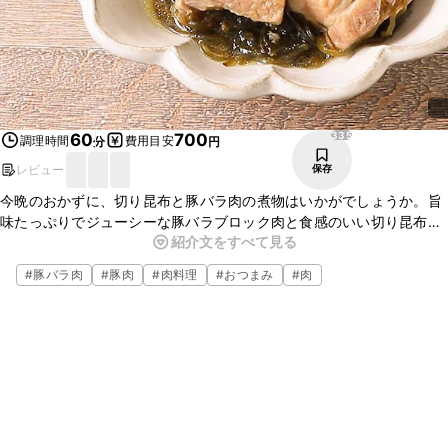
335
60
700
調理時間
費用目安
分
円
レビュー
保存
今晩のおかずに、切り昆布と豚バラ肉の煮物はいかがでしょうか。旨
味たっぷりでジューシーな豚バラブロック肉と食感のいい切り昆布
紹介文をすべて見る
に、しっかりと味がなじみ、ごはんにぴったりですよ。炊飯器で簡単
に作れるので、ぜひお試しくださいね。
#
豚バラ肉
#
豚肉
#
肉料理
#
おつまみ
#
肉