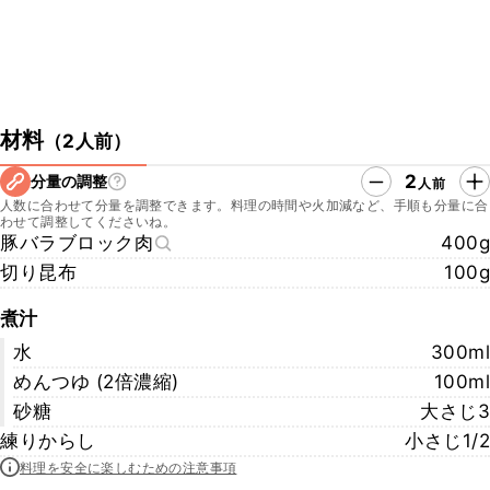
材料
（
2人前
）
2
分量の調整
人前
人数に合わせて分量を調整できます。料理の時間や火加減など、手順も分量に合
わせて調整してくださいね。
豚バラブロック肉
400g
切り昆布
100g
煮汁
水
300ml
めんつゆ (2倍濃縮)
100ml
砂糖
大さじ3
練りからし
小さじ1/2
料理を安全に楽しむための注意事項