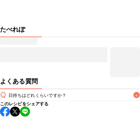
たべれぽ
よくある質問
Q
日持ちはどれくらいですか？
+
このレシピをシェアする
保存期間は冷蔵で翌日中が目安です。なるべくお早めにお召
し上がりください。

A
※日持ちは目安です。
こちら
の注意事項をご確認の上、正し