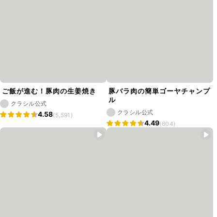
ご飯が進む！豚肉の生姜焼き
豚バラ肉の簡単ゴーヤチャンプ
ル
クラシル公式
クラシル公式
4.58
(5,591)
4.49
(604)