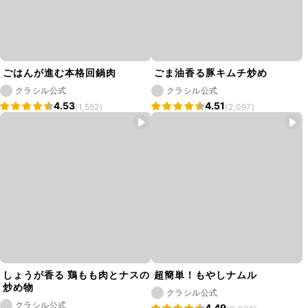
ごはんが進む本格回鍋肉
ごま油香る豚キムチ炒め
クラシル公式
クラシル公式
4.53
4.51
(1,552)
(2,097)
しょうが香る 鶏もも肉とナスの
超簡単！もやしナムル
炒め物
クラシル公式
クラシル公式
4.49