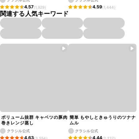
4.57
4.59
(1,929)
(1,444)
関連する人気キーワード
ボリューム抜群 キャベツの豚肉
簡単 もやしときゅうりのツナナ
巻きレンジ蒸し
ムル
クラシル公式
クラシル公式
4.63
4.44
(3,554)
(2,237)