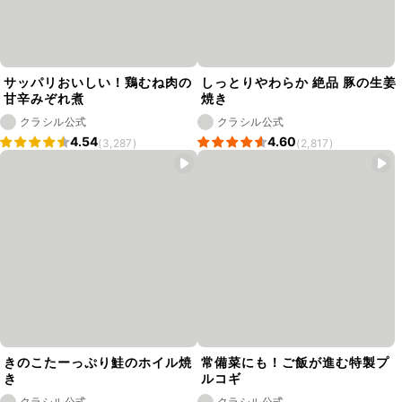
サッパリおいしい！鶏むね肉の
しっとりやわらか 絶品 豚の生姜
甘辛みぞれ煮
焼き
クラシル公式
クラシル公式
4.54
4.60
(3,287)
(2,817)
きのこたーっぷり鮭のホイル焼
常備菜にも！ご飯が進む特製プ
き
ルコギ
クラシル公式
クラシル公式