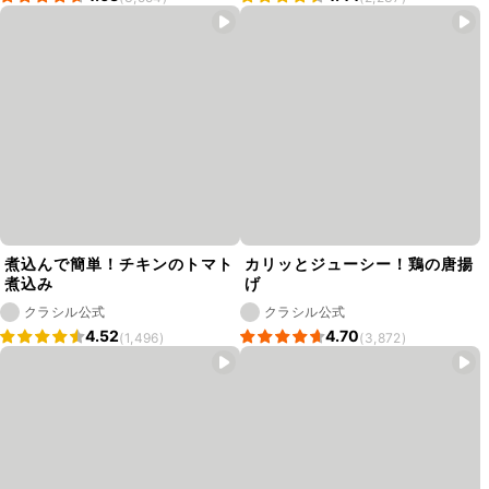
煮込んで簡単！チキンのトマト
カリッとジューシー！鶏の唐揚
煮込み
げ
クラシル公式
クラシル公式
4.52
4.70
(1,496)
(3,872)