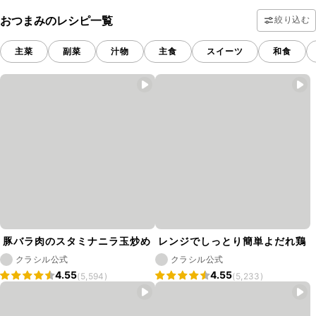
おつまみのレシピ一覧
絞り込む
主菜
副菜
汁物
主食
スイーツ
和食
豚バラ肉のスタミナニラ玉炒め
レンジでしっとり簡単よだれ鶏
クラシル公式
クラシル公式
4.55
4.55
(5,594)
(5,233)