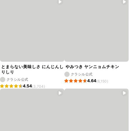
とまらない美味しさ にんじんし
やみつき ヤンニョムチキン
りしり
クラシル公式
クラシル公式
4.64
(6,150)
4.54
(3,704)