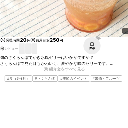
677
20
250
調理時間
費用目安
分
円
レビュー
保存
旬のさくらんぼでかき氷風ゼリーはいかがですか？
さくらんぼで見た目もかわいく、爽やかな味のゼリーです。
紹介文をすべて見る
いつものゼリー作りに飽きてしまった時にも、ゼリー作りのバリエー
ションの1つとして使えます。
#
夏（6–8月）
#
さくらんぼ
#
季節のイベント
#
果物・フルーツ
ぜひ作ってみて下さいね。