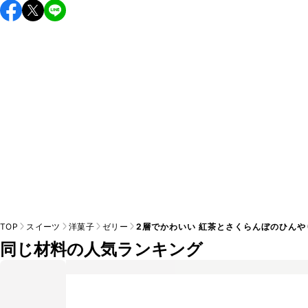
保存期間は冷蔵で当日中が目安です。なるべくお早めにお召
し上がりください。

A
※日持ちは目安です。
こちら
の注意事項をご確認の上、正し
TOP
スイーツ
洋菓子
ゼリー
2層でかわいい 紅茶とさくらんぼのひんや
同じ材料の人気ランキング