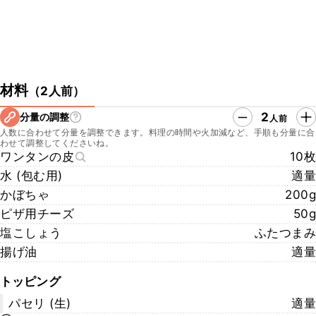
材料
（
2人前
）
2
分量の調整
人前
人数に合わせて分量を調整できます。料理の時間や火加減など、手順も分量に合
わせて調整してくださいね。
ワンタンの皮
10枚
水 (包む用)
適量
かぼちゃ
200g
ピザ用チーズ
50g
塩こしょう
ふたつまみ
揚げ油
適量
トッピング
パセリ (生)
適量