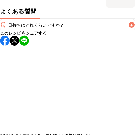
よくある質問
Q
日持ちはどれくらいですか？
+
このレシピをシェアする
保存期間は冷蔵で翌日中が目安です。なるべくお早めにお召
し上がりください。

A
※日持ちは目安です。
こちら
の注意事項をご確認の上、正し