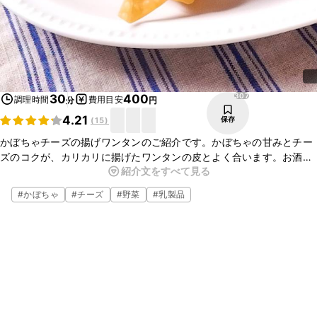
307
30
400
調理時間
費用目安
分
円
4.21
保存
(
15
)
かぼちゃチーズの揚げワンタンのご紹介です。かぼちゃの甘みとチー
ズのコクが、カリカリに揚げたワンタンの皮とよく合います。お酒の
紹介文をすべて見る
おつまみにはもちろん、おやつ感覚でもいただけますよ。ぜひお試し
くださいね。
#
かぼちゃ
#
チーズ
#
野菜
#
乳製品