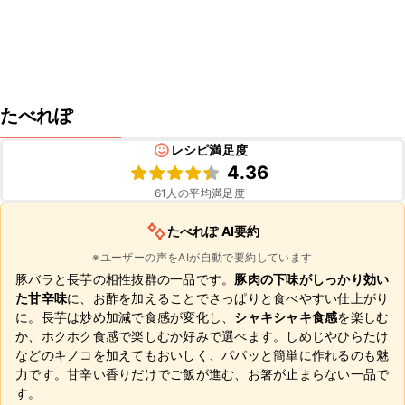
たべれぽ
レシピ満足度
4.36
61
人の平均満足度
たべれぽ AI要約
※ユーザーの声をAIが自動で要約しています
豚バラと長芋の相性抜群の一品です。
豚肉の下味がしっかり効い
た甘辛味
に、お酢を加えることでさっぱりと食べやすい仕上がり
に。長芋は炒め加減で食感が変化し、
シャキシャキ食感
を楽しむ
か、ホクホク食感で楽しむか好みで選べます。しめじやひらたけ
などのキノコを加えてもおいしく、パパッと簡単に作れるのも魅
力です。甘辛い香りだけでご飯が進む、お箸が止まらない一品で
す。