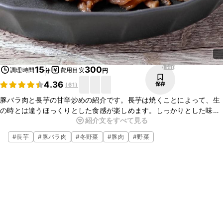
1560
15
300
調理時間
費用目安
分
円
4.36
保存
(
61
)
豚バラ肉と長芋の甘辛炒めの紹介です。長芋は焼くことによって、生
の時とは違うほっくりとした食感が楽しめます。しっかりとした味付
紹介文をすべて見る
けなので、白いごはんとも合いますよ。ぜひ作ってみて下さいね。
#
長芋
#
豚バラ肉
#
冬野菜
#
豚肉
#
野菜