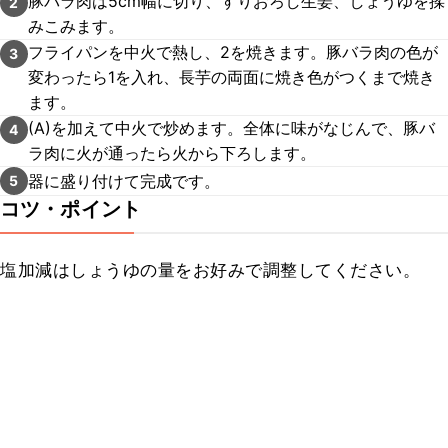
豚バラ肉は5cm幅に切り、すりおろし生姜、しょうゆを揉
2
みこみます。
フライパンを中火で熱し、2を焼きます。豚バラ肉の色が
3
変わったら1を入れ、長芋の両面に焼き色がつくまで焼き
ます。
(A)を加えて中火で炒めます。全体に味がなじんで、豚バ
4
ラ肉に火が通ったら火から下ろします。
器に盛り付けて完成です。
5
コツ・ポイント
塩加減はしょうゆの量をお好みで調整してください。