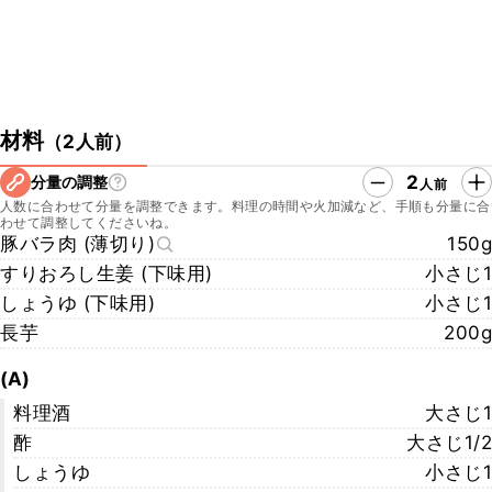
材料
（
2人前
）
2
分量の調整
人前
人数に合わせて分量を調整できます。料理の時間や火加減など、手順も分量に合
わせて調整してくださいね。
豚バラ肉 (薄切り)
150g
すりおろし生姜 (下味用)
小さじ1
しょうゆ (下味用)
小さじ1
長芋
200g
(A)
料理酒
大さじ1
酢
大さじ1/2
しょうゆ
小さじ1