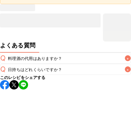
よくある質問
Q
料理酒の代用はありますか？
+
Q
日持ちはどれくらいですか？
+
A
このレシピをシェアする
保存期間は冷蔵で翌日中が目安です。なるべくお早めにお召
し上がりください。

A
※日持ちは目安です。
こちら
の注意事項をご確認の上、正し