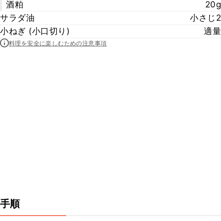
酒粕
20g
サラダ油
小さじ2
小ねぎ (小口切り)
適量
料理を安全に楽しむための注意事項
手順