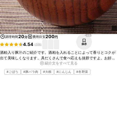
2488
20
200
調理時間
費用目安
分
円
4.54
保存
(
59
)
酒粕入り豚汁のご紹介です。酒粕を入れることによって香りとコクが
出て美味しくなります。具だくさんで食べ応えも抜群ですよ。お好き
紹介文をすべて見る
な具材を入れてアレンジしてみるのもいいですね。簡単にお作り頂け
ますのでぜひ、お試しください。
#
ごぼう
#
豚バラ肉
#
大根
#
にんじん
#
冬野菜