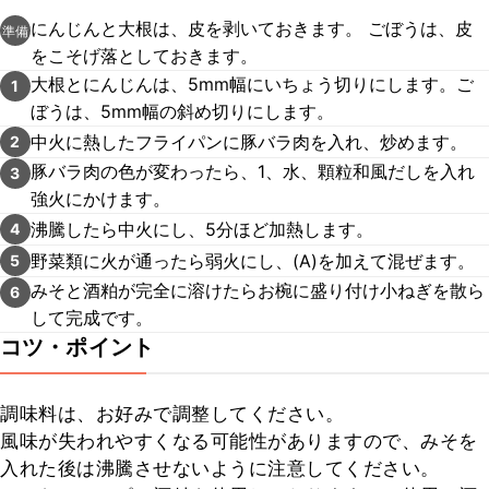
にんじんと大根は、皮を剥いておきます。 ごぼうは、皮
準備
をこそげ落としておきます。
大根とにんじんは、5mm幅にいちょう切りにします。ご
1
ぼうは、5mm幅の斜め切りにします。
中火に熱したフライパンに豚バラ肉を入れ、炒めます。
2
豚バラ肉の色が変わったら、1、水、顆粒和風だしを入れ
3
強火にかけます。
沸騰したら中火にし、5分ほど加熱します。
4
野菜類に火が通ったら弱火にし、(A)を加えて混ぜます。
5
みそと酒粕が完全に溶けたらお椀に盛り付け小ねぎを散ら
6
して完成です。
コツ・ポイント
調味料は、お好みで調整してください。

風味が失われやすくなる可能性がありますので、みそを
入れた後は沸騰させないように注意してください。
