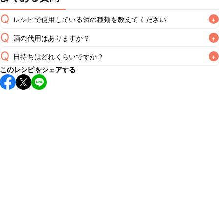
Q
レシピで使用している酒の種類を教えてください
+
Q
酒の代用はありますか？
+
A
Q
日持ちはどれくらいですか？
+
A
このレシピをシェアする
保存期間は冷蔵で翌日中が目安です。なるべくお早めにお召
し上がりください。

A
※日持ちは目安です。
こちら
の注意事項をご確認の上、正し