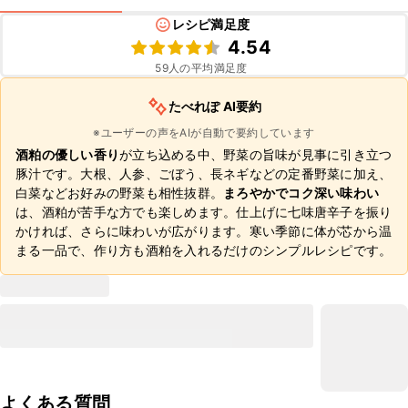
レシピ満足度
4.54
59
人の平均満足度
たべれぽ AI要約
※ユーザーの声をAIが自動で要約しています
酒粕の優しい香り
が立ち込める中、野菜の旨味が見事に引き立つ
豚汁です。大根、人参、ごぼう、長ネギなどの定番野菜に加え、
白菜などお好みの野菜も相性抜群。
まろやかでコク深い味わい
は、酒粕が苦手な方でも楽しめます。仕上げに七味唐辛子を振り
かければ、さらに味わいが広がります。寒い季節に体が芯から温
まる一品で、作り方も酒粕を入れるだけのシンプルレシピです。
よくある質問