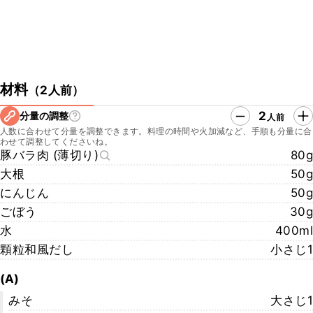
材料
（
2人前
）
2
分量の調整
人前
人数に合わせて分量を調整できます。料理の時間や火加減など、手順も分量に合
わせて調整してくださいね。
豚バラ肉 (薄切り)
80g
大根
50g
にんじん
50g
ごぼう
30g
水
400ml
顆粒和風だし
小さじ1
(A)
みそ
大さじ1