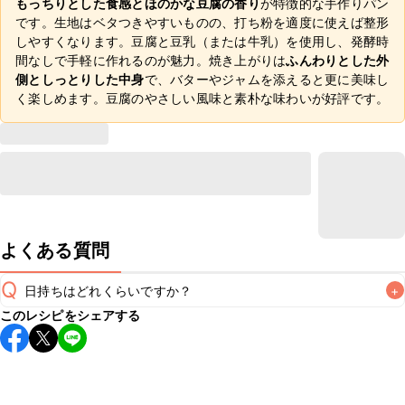
もっちりとした食感とほのかな豆腐の香り
が特徴的な手作りパン
です。生地はベタつきやすいものの、打ち粉を適度に使えば整形
しやすくなります。豆腐と豆乳（または牛乳）を使用し、発酵時
間なしで手軽に作れるのが魅力。焼き上がりは
ふんわりとした外
側としっとりした中身
で、バターやジャムを添えると更に美味し
く楽しめます。豆腐のやさしい風味と素朴な味わいが好評です。
よくある質問
Q
日持ちはどれくらいですか？
+
このレシピをシェアする
保存期間は常温で翌日中が目安です。なるべくお早めにお召
し上がりください。

A
※日持ちは目安です。
こちら
の注意事項をご確認の上、正し