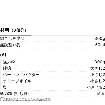
材料
（
6個分
）
絹ごし豆腐
300g
無調整豆乳
50ml
(A)
強力粉
300g
砂糖
大さじ2
ベーキングパウダー
小さじ2
オリーブオイル
小さじ2
塩
小さじ1/2
薄力粉 (打ち粉)
適量
料理を安全に楽しむための注意事項