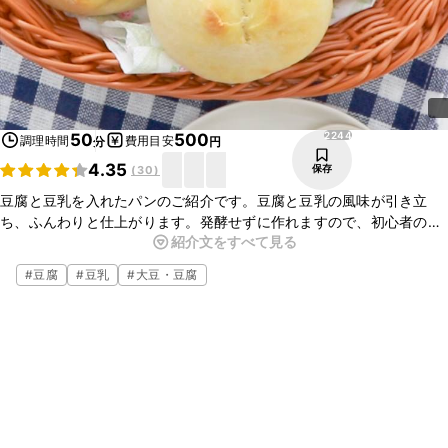
2244
50
500
調理時間
費用目安
分
円
4.35
保存
(
30
)
豆腐と豆乳を入れたパンのご紹介です。豆腐と豆乳の風味が引き立
ち、ふんわりと仕上がります。発酵せずに作れますので、初心者の方
紹介文をすべて見る
にもおすすめです。お好みのバターやジャムをつけて、朝食やブラン
チに是非お試しくださいね。
#
豆腐
#
豆乳
#
大豆・豆腐