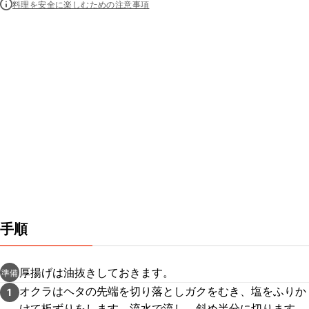
料理を安全に楽しむための注意事項
手順
厚揚げは油抜きしておきます。
準備
オクラはヘタの先端を切り落としガクをむき、塩をふりか
1
けて板ずりをします。流水で流し、斜め半分に切ります。