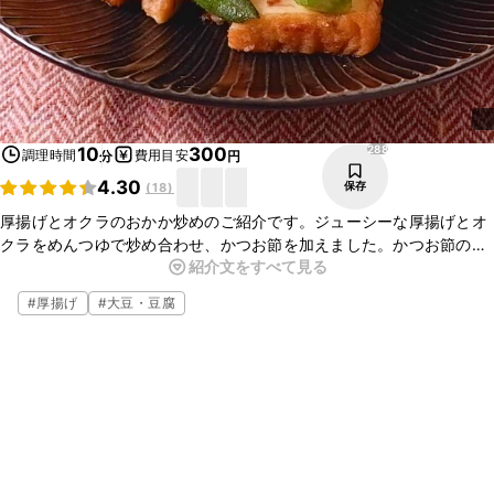
288
10
300
調理時間
費用目安
分
円
4.30
保存
(
18
)
厚揚げとオクラのおかか炒めのご紹介です。ジューシーな厚揚げとオ
クラをめんつゆで炒め合わせ、かつお節を加えました。かつお節の風
紹介文をすべて見る
味がよくとてもおいしいですよ。ぜひお試しください。
#
厚揚げ
#
大豆・豆腐