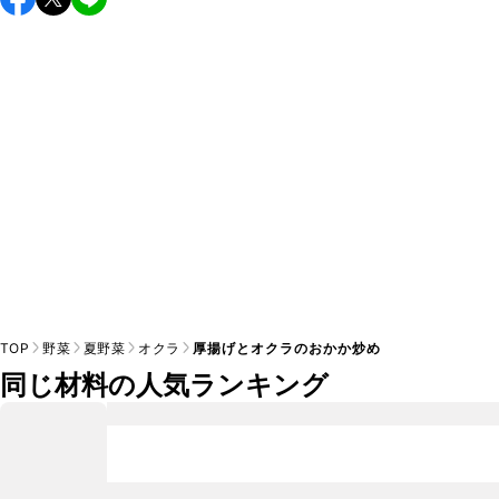
し上がりください。

A
※日持ちは目安です。
こちら
の注意事項をご確認の上、正し
TOP
野菜
夏野菜
オクラ
厚揚げとオクラのおかか炒め
同じ材料の人気ランキング