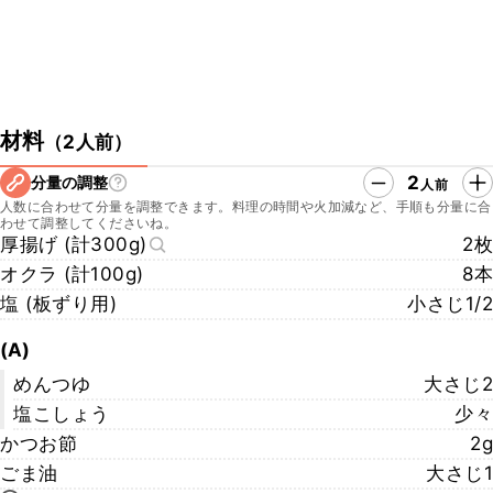
材料
（
2人前
）
2
分量の調整
人前
人数に合わせて分量を調整できます。料理の時間や火加減など、手順も分量に合
わせて調整してくださいね。
厚揚げ (計300g)
2枚
オクラ (計100g)
8本
塩 (板ずり用)
小さじ1/2
(A)
めんつゆ
大さじ2
塩こしょう
少々
かつお節
2g
ごま油
大さじ1