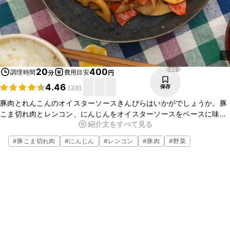
1403
20
400
調理時間
費用目安
分
円
4.46
保存
(
39
)
豚肉とれんこんのオイスターソースきんぴらはいかがでしょうか。豚
こま切れ肉とレンコン、にんじんをオイスターソースをベースに味付
紹介文をすべて見る
けしました。ピリッと辛い、鷹の爪輪切りがアクセントになっていま
す。ごはんのお供にぴったりなので、ぜひ作ってみてくださいね。
#
豚こま切れ肉
#
にんじん
#
レンコン
#
豚肉
#
野菜