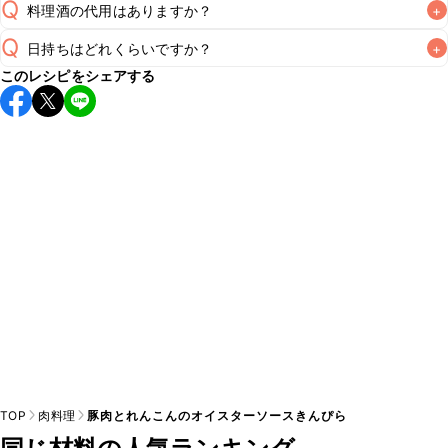
Q
料理酒の代用はありますか？
+
Q
日持ちはどれくらいですか？
+
A
このレシピをシェアする
保存期間は冷蔵で翌日中が目安です。なるべくお早めにお召
し上がりください。

A
※日持ちは目安です。
こちら
の注意事項をご確認の上、正し
TOP
肉料理
豚肉とれんこんのオイスターソースきんぴら