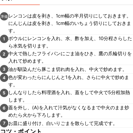
レンコンは皮を剥き、1cm幅の半月切りにしておきます。
準備
にんじんは皮を剥き、1cm幅のいちょう切りにしておきま
す。
ボウルにレンコンを入れ、水、酢を加え、10分程さらした
1
ら水気を切ります。
中火で熱したフライパンにごま油をひき、鷹の爪輪切りを
2
入れて炒めます。
油が馴染んだら豚こま切れ肉を入れ、中火で炒めます。
3
色が変わったらにんじんと1を入れ、さらに中火で炒めま
4
す。
しんなりしたら料理酒を入れ、蓋をして中火で5分程加熱
5
します。
蓋を外し、(A)を入れて汁気がなくなるまで中火のまま炒
6
めたら火から下ろします。
お皿に盛り付け、白いりごまを散らして完成です。
7
コツ・ポイント