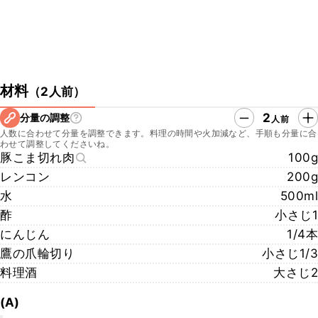
材料
（
2人前
）
2
分量の調整
人前
人数に合わせて分量を調整できます。料理の時間や火加減など、手順も分量に合
わせて調整してくださいね。
豚こま切れ肉
100g
レンコン
200g
水
500ml
酢
小さじ1
にんじん
1/4本
鷹の爪輪切り
小さじ1/3
料理酒
大さじ2
(A)