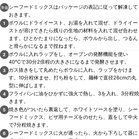
シーフードミックスはパッケージの表記に従って解凍して
準備
おきます。
ボウルにドライイースト、お湯を入れて混ぜ、ドライイー
1
ストが溶けてきたら残りの生地の材料を入れて混ぜ合わせ
ます。ひとかたまりになったら、ボウルから出し、つるん
と滑らかになるまで捏ねます。
ボウルに入れラップをし、オーブンの発酵機能を使い
2
40℃で30分2倍程の大きさになるまで発酵させます。
ガス抜きをして丸めたらボウルに入れ、ラップをかけま
3
す。10分程休ませ、打ち粉をして、麺棒で直径26cmの丸
型に伸ばします。
フライパンに油をひかずに強火で熱し、3を入れ、3分程焼
4
きます。
焼き色がついたら裏返して、ホワイトソースを塗り、シー
5
フードミックス、ピザ用チーズをのせたら、蓋をして中火
で7分程焼きます。
シーフードミックスに火が通ったら、火から下ろして器に
6