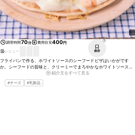
82
70
400
調理時間
費用目安
分
円
レビュー
保存
フライパンで作る、ホワイトソースのシーフードピザはいかがです
か。シーフードの旨味と、クリーミーでまろやかなホワイトソース
紹介文をすべて見る
が、カリカリの生地とよく合いおいしいですよ。フライパンだと手軽
に作れるので、ぜひお試しください。
#
チーズ
#
乳製品