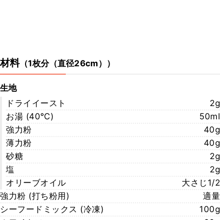
材料
（
1枚分（直径26cm）
）
生地
ドライイースト
2g
お湯 (40℃)
50ml
強力粉
40g
薄力粉
40g
砂糖
2g
塩
2g
オリーブオイル
大さじ1/2
強力粉 (打ち粉用)
適量
シーフードミックス (冷凍)
100g