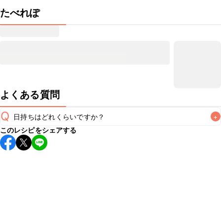
たべれぽ
よくある質問
Q
日持ちはどれくらいですか？
+
このレシピをシェアする
保存期間は冷蔵で当日中が目安です。なるべくお早めにお召
し上がりください。

A
※日持ちは目安です。
こちら
の注意事項をご確認の上、正し