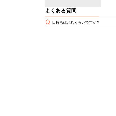
よくある質問
Q
日持ちはどれくらいですか？
保存期間は冷蔵で翌日中が目安です。
A
※日持ちは目安です。
こちら