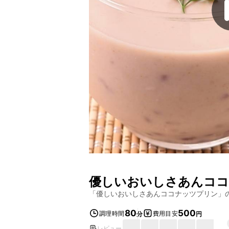
優しいおいしさあんコ
「
優しいおいしさあんココナッツプリン
」
80
500
調理時間
費用目安
分
円
レビュー