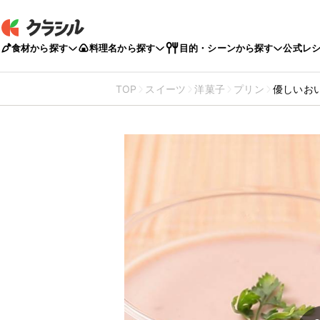
食材から探す
料理名から探す
目的・シーンから探す
公式レ
TOP
スイーツ
洋菓子
プリン
優しいお