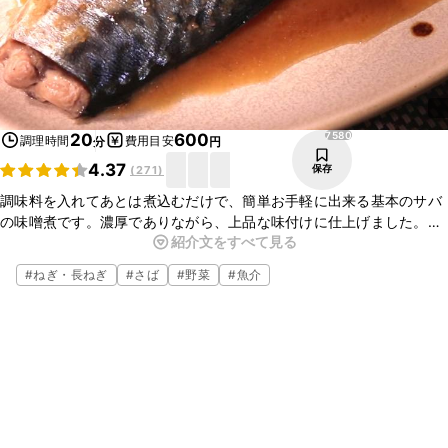
7580
20
600
調理時間
費用目安
分
円
4.37
保存
(
271
)
調味料を入れてあとは煮込むだけで、簡単お手軽に出来る基本のサバ
の味噌煮です。濃厚でありながら、上品な味付けに仕上げました。脂
紹介文をすべて見る
の乗ったサバを甘辛な味噌のタレにたっぷりつけてお召し上がり下さ
い！ご飯にぴったりのおかずです。
#
ねぎ・長ねぎ
#
さば
#
野菜
#
魚介