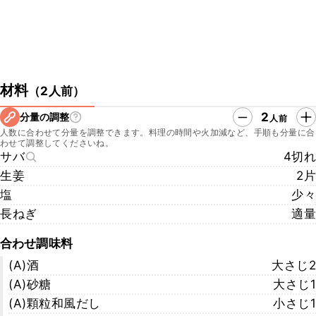
材料
（
2人前
）
2
分量の調整
人前
人数に合わせて分量を調整できます。料理の時間や火加減など、手順も分量に合
わせて調整してくださいね。
サバ
4切れ
生姜
2片
塩
少々
長ねぎ
適量
合わせ調味料
(A)酒
大さじ2
(A)砂糖
大さじ1
(A)顆粒和風だし
小さじ1