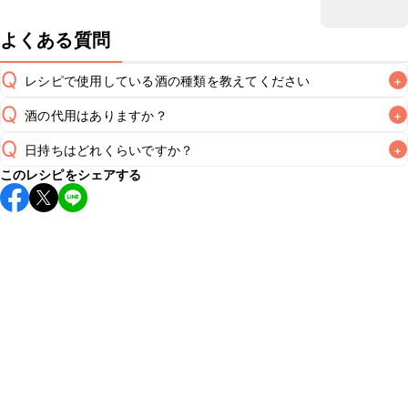
よくある質問
Q
レシピで使用している酒の種類を教えてください
+
Q
酒の代用はありますか？
+
A
Q
日持ちはどれくらいですか？
+
A
このレシピをシェアする
保存期間は冷蔵で翌日中が目安です。なるべくお早めにお召
し上がりください。

A
※日持ちは目安です。
こちら
の注意事項をご確認の上、正し