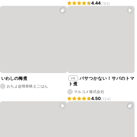
4.44
(182)
いわしの梅煮
パサつかない！サバのトマ
ト煮
おちよ@簡単映えごはん
マルコメ株式会社
4.50
(134)