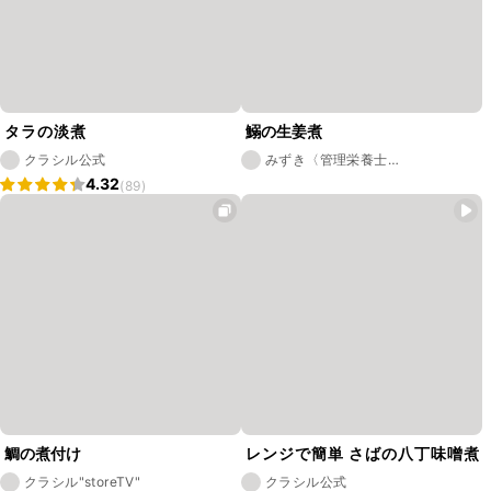
タラの淡煮
鰯の生姜煮
クラシル公式
みずき〈管理栄養士
⭐︎miz_kitchen〉
4.32
(89)
鯛の煮付け
レンジで簡単 さばの八丁味噌煮
クラシル"storeTV"
クラシル公式