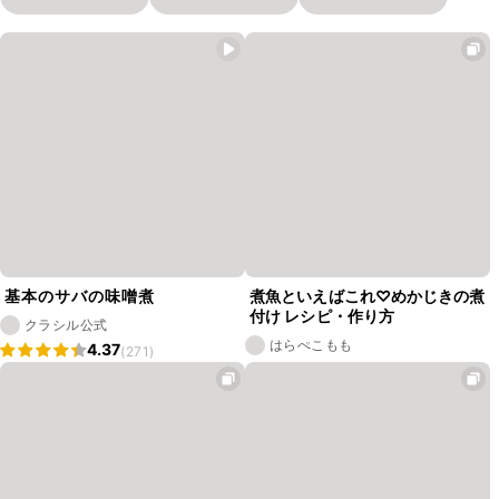
基本のサバの味噌煮
煮魚といえばこれ♡めかじきの煮
付け レシピ・作り方
クラシル公式
はらぺこもも
4.37
(271)