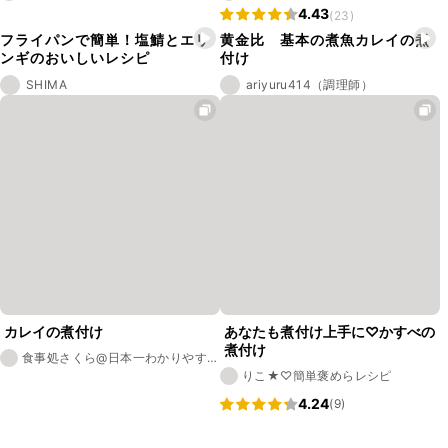
4.43
(23)
フライパンで簡単！塩鯖とエリ
黄金比 基本の煮魚カレイの煮
ンギのおいしいレシピ
付け
SHIMA
ariyuru414（調理師）
カレイの煮付け
あなたも煮付け上手に♡かすべの
煮付け
食事処さくら@日本一わかりやすい
レシピ
りこ★♡簡単褒めらレシピ
4.24
(9)