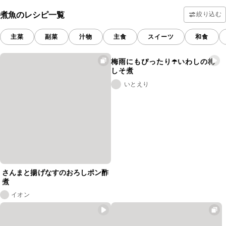
煮魚のレシピ一覧
絞り込む
主菜
副菜
汁物
主食
スイーツ
和食
梅雨にもぴったり☂️いわしの梅
しそ煮
いとえり
さんまと揚げなすのおろしポン酢
煮
イオン