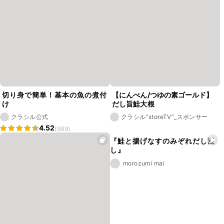
切り身で簡単！基本の魚の煮付
【にんべん/つゆの素ゴールド】
け
だし旨鮭大根
クラシル公式
クラシル“storeTV”_スポンサー
4.52
(999)
『鮭と揚げなすのみぞれだし浸
し』
morozumi mai