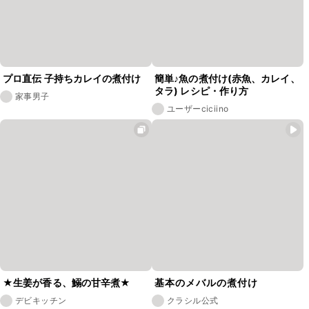
プロ直伝 子持ちカレイの煮付け
簡単♪魚の煮付け(赤魚、カレイ、
タラ) レシピ・作り方
家事男子
ユーザーciciino
★生姜が香る、鰯の甘辛煮★
基本のメバルの煮付け
デビキッチン
クラシル公式