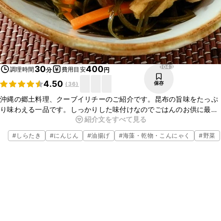
1043
30
400
調理時間
費用目安
分
円
4.50
保存
(
36
)
沖縄の郷土料理、クーブイリチーのご紹介です。昆布の旨味をたっぷ
り味わえる一品です。しっかりした味付けなのでごはんのお供に最適
紹介文をすべて見る
ですよ。お酒のおつまみにもおすすめなのでお好きな具材を加えてア
レンジしてみてください。
#
しらたき
#
にんじん
#
油揚げ
#
海藻・乾物・こんにゃく
#
野菜