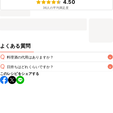
4.50
36
人の平均満足度
よくある質問
Q
料理酒の代用はありますか？
+
Q
日持ちはどれくらいですか？
+
A
このレシピをシェアする
保存期間は冷蔵で翌日中が目安です。なるべくお早めにお召
し上がりください。

A
※日持ちは目安です。
こちら
の注意事項をご確認の上、正し