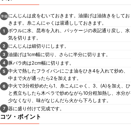
にんじんは皮をむいておきます。油揚げは油抜きをしてお
準備
きます。糸こんにゃくは湯通ししておきます。
ボウルに水、昆布を入れ、パッケージの表記通り戻し、水
1
気を切ります。
にんじんは細切りにします。
2
油揚げは1cm幅に切り、さらに半分に切ります。
3
豚バラ肉は2cm幅に切ります。
4
中火で熱したフライパンにごま油をひき4を入れて炒め、
5
中まで火が通ったら2を加えます。
中火で3分程炒めたら1、糸こんにゃく、3、(A)を加え、ひ
6
と煮立ちしたら木ベラで炒めながら10分程加熱し、水分が
少なくなり、味がなじんだら火から下ろします。
器に盛り付けて完成です。
7
コツ・ポイント