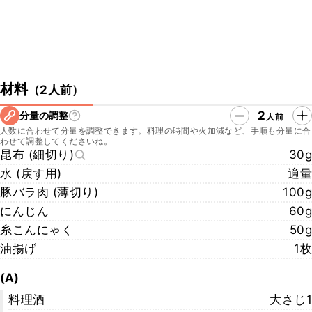
材料
（
2人前
）
2
分量の調整
人前
人数に合わせて分量を調整できます。料理の時間や火加減など、手順も分量に合
わせて調整してくださいね。
昆布 (細切り)
30g
水 (戻す用)
適量
豚バラ肉 (薄切り)
100g
にんじん
60g
糸こんにゃく
50g
油揚げ
1枚
(A)
料理酒
大さじ1