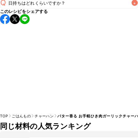
Q
日持ちはどれくらいですか？
+
このレシピをシェアする
保存期間は冷蔵で当日中が目安です。なるべくお早めにお召
し上がりください。

A
※日持ちは目安です。
こちら
の注意事項をご確認の上、正し
TOP
ごはんもの
チャーハン
バター香る お手軽ひき肉ガーリックチャー
同じ材料の人気ランキング