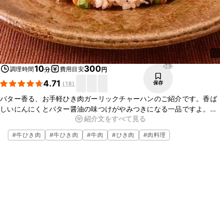
362
10
300
調理時間
費用目安
分
円
4.71
保存
(
18
)
バター香る、お手軽ひき肉ガーリックチャーハンのご紹介です。香ば
しいにんにくとバター醤油の味つけがやみつきになる一品ですよ。下
紹介文をすべて見る
準備も少なく順番に炒め合わせていくだけで完成するお手軽レシピで
す。牛ひき肉を使うことで短時間でも満足感のあるチャーハンになっ
#
牛ひき肉
#
牛ひき肉
#
牛肉
#
ひき肉
#
肉料理
ていますので、ぜひお試しくださいね。