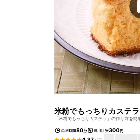
米粉でもっちりカステラ
「
米粉でもっちりカステラ
」の作り方を簡
80
300
調理時間
費用目安
分
円
4.37
(
17
)