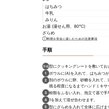
はちみつ
牛乳
みりん
お湯 (湯せん用、80℃)
ざらめ
料理を安全に楽しむための注意事項
手順
型にクッキングシートを敷いてお
準備
ボウルに(A)を入れて、はちみつ
1
別のボウルに卵、砂糖を入れて、
2
残る程度になるまでハンドミキサ
粉類をふるい入れ、泡立て器で手
3
1を加えて混ぜ合わせます。
4
型にざらめを入れて全体に広げま
5