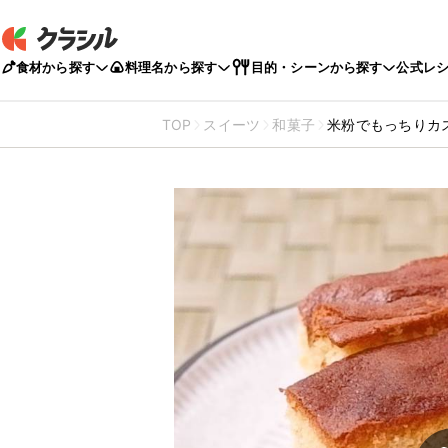
食材から探す
料理名から探す
目的・シーンから探す
公式レ
TOP
スイーツ
和菓子
米粉でもっちりカ