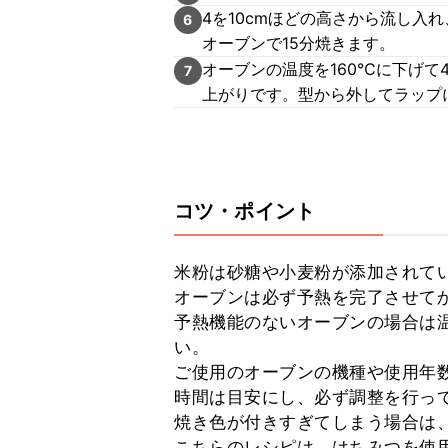
4を10cmほどの高さから流し入
6
オーブンで15分焼きます。
オーブンの温度を160℃に下げて
7
上がりです。型から外してラップ
コツ・ポイント
米粉は砂糖や小麦粉が添加されてい
オーブンは必ず予熱を完了させてか
予熱機能のないオーブンの場合は温
い。

ご使用のオーブンの機種や使用年
時間は目安にし、必ず調整を行って
焼き色が付きすぎてしまう場合は、
こちらのレシピは、はちみつを使