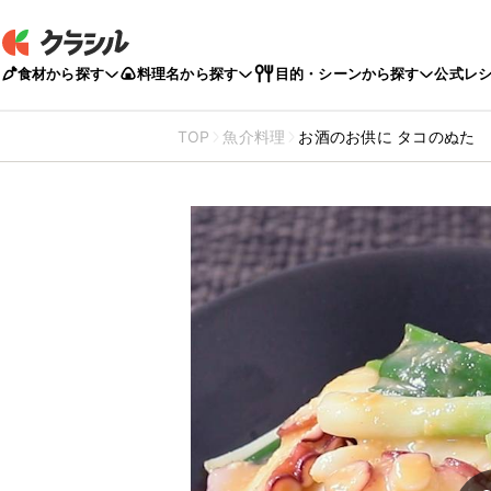
食材から探す
料理名から探す
目的・シーンから探す
公式レ
TOP
魚介料理
お酒のお供に タコのぬた