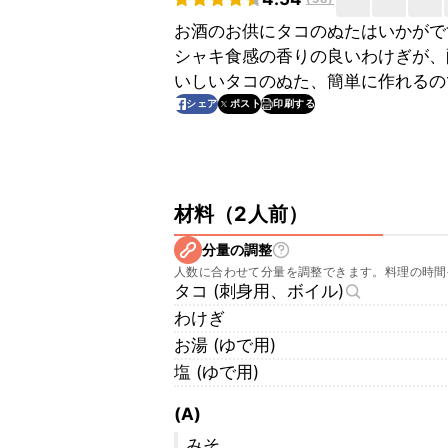
お酒のお供にタコのぬたはいかがで
シャキ食感の香りの良いわけぎが、
いしいタコのぬた、簡単に作れるの
印刷する
シェア
ポスト
材料
（
2人前
）
分量の調整
人数に合わせて分量を調整できます。料理の時間
タコ (刺身用、ボイル)
わけぎ
お湯 (ゆで用)
塩 (ゆで用)
(A)
みそ