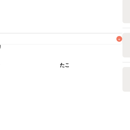
+
リ
なるべくお早めにお召し上がりください。

介
たこ