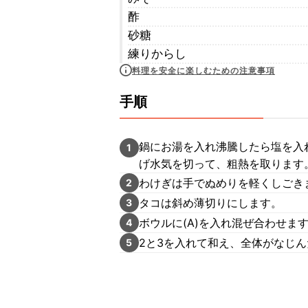
酢
砂糖
練りからし
料理を安全に楽しむための注意事項
手順
鍋にお湯を入れ沸騰したら塩を入
1
げ水気を切って、粗熱を取ります
わけぎは手でぬめりを軽くしごき
2
タコは斜め薄切りにします。
3
ボウルに(A)を入れ混ぜ合わせま
4
2と3を入れて和え、全体がなじ
5