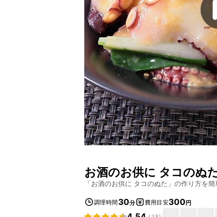
お酒のお供に タコのぬ
「
お酒のお供に タコのぬた
」の作り方を簡
30
300
調理時間
費用目安
分
円
4.54
(
38
)