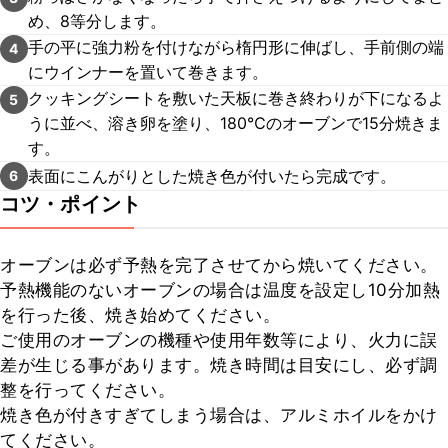
め、8等分します。
手の平に強力粉を付けながら楕円形に伸ばし、手前側の端
4
にウインナーを置いて巻きます。
クッキングシートを敷いた天板に巻き終わりが下になるよ
5
うに並べ、溶き卵を塗り、180℃のオーブンで15分焼きま
す。
表面にこんがりとした焼き色が付いたら完成です。
6
コツ・ポイント
オーブンは必ず予熱を完了させてから焼いてください。

予熱機能のないオーブンの場合は温度を設定し10分加熱
を行った後、焼き始めてください。

ご使用のオーブンの機種や使用年数等により、火力に誤
差が生じる事があります。焼き時間は目安にし、必ず調
整を行ってください。

焼き色が付きすぎてしまう場合は、アルミホイルをかけ
てください。