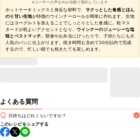
※ユーザーの声をAIが自動で要約しています
ホットケーキミックスと身近な材料で、
サクッとした食感とほん
のり甘い生地
が特徴のウインナーロールが簡単に作れます。生地
にはヨーグルトを加えることでしっとりとした食感に。粒マス
タードが程よいアクセントとなり、
ウインナーのジューシーな塩
味とベストマッチ
。朝食やお弁当にぴったりで、子供たちにも大
人気のパンに仕上がります。焼き時間も含めて30分以内で完成
するので、忙しい朝でも焼きたてを楽しめます。
よくある質問
Q
日持ちはどれくらいですか？
+
このレシピをシェアする
保存期間は冷蔵で翌日中が目安です。なるべくお早めにお召
し上がりください。
