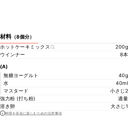
材料
（
8個分
）
ホットケーキミックス
200g
ウインナー
8本
(A)
無糖ヨーグルト
40g
水
40ml
マスタード
小さじ2
強力粉 (打ち粉)
適量
溶き卵
大さじ1
料理を安全に楽しむための注意事項