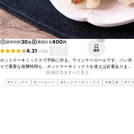
7878
30
400
調理時間
費用目安
分
円
4.31
保存
(
194
)
ホットケーキミックスで手軽に作る、ウインナーロールです。パン作
りで重要な発酵時間も、ホットケーキミックスを使えば必要ありませ
紹介文をすべて見る
ん。短時間でふかふかに仕上がります。生地に練りこんだ粒マスター
ドがアクセントになりますよ。
#
ウインナー
#
ソーセージ
#
ホットケーキミックス
#
加工肉
#
ス