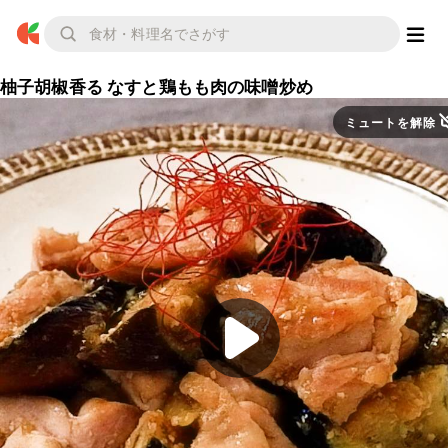
柚子胡椒香る なすと鶏もも肉の味噌炒め
ミュートを解除