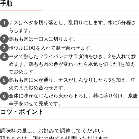
手順
ナスはヘタを切り落とし、乱切りにします。水に5分程さ
1
らします。
鶏もも肉は一口大に切ります。
2
ボウルに(A)を入れて混ぜ合わせます。
3
中火で熱したフライパンにサラダ油をひき、2を入れて炒
4
めます。鶏もも肉の色が変わったら水気を切った1を加え
て炒めます。
鶏もも肉に火が通り、ナスがしんなりしたら3を加え、中
5
火のまま炒め合わせます。
全体に味がなじんだら火から下ろし、器に盛り付け、糸唐
6
辛子をのせて完成です。
コツ・ポイント
調味料の量は、お好みで調整してください。

鶏もも肉は、鶏むね肉でも代用いただけます。