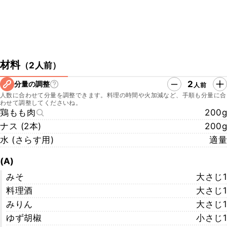
材料
（
2人前
）
2
分量の調整
人前
人数に合わせて分量を調整できます。料理の時間や火加減など、手順も分量に合
わせて調整してくださいね。
鶏もも肉
200g
ナス (2本)
200g
水 (さらす用)
適量
(A)
みそ
大さじ1
料理酒
大さじ1
みりん
大さじ1
ゆず胡椒
小さじ1