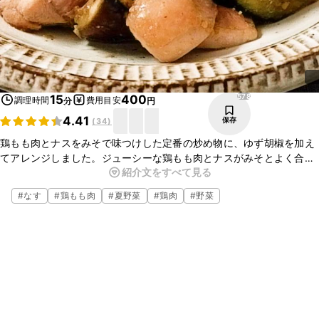
578
15
400
調理時間
費用目安
分
円
4.41
保存
(
34
)
鶏もも肉とナスをみそで味つけした定番の炒め物に、ゆず胡椒を加え
てアレンジしました。ジューシーな鶏もも肉とナスがみそとよく合
紹介文をすべて見る
い、ピリッと辛いゆず胡椒が食欲をそそります。手軽に作ることがで
きますので、ぜひお試しくださいね。
#
なす
#
鶏もも肉
#
夏野菜
#
鶏肉
#
野菜