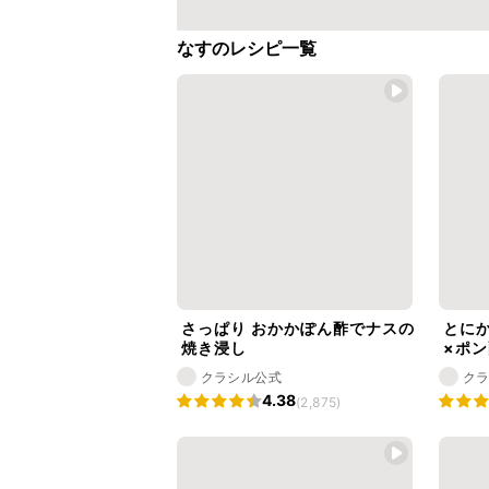
なすのレシピ一覧
さっぱり おかかぽん酢でナスの
とに
焼き浸し
×ポン
クラシル公式
ク
4.38
(2,875)