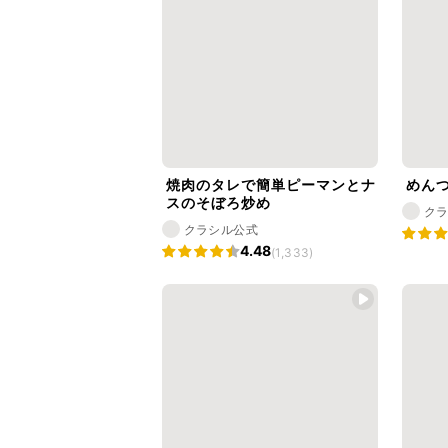
焼肉のタレで簡単ピーマンとナ
めんつ
スのそぼろ炒め
ク
クラシル公式
4.48
(1,333)