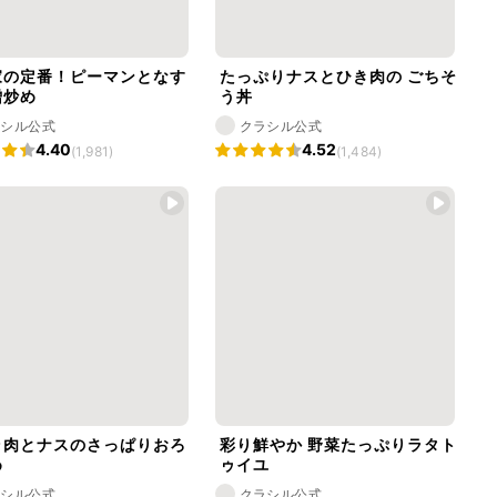
家の定番！ピーマンとなす
たっぷりナスとひき肉の ごちそ
噌炒め
う丼
ラシル公式
クラシル公式
4.40
4.52
(1,981)
(1,484)
ラ肉とナスのさっぱりおろ
彩り鮮やか 野菜たっぷりラタト
め
ゥイユ
ラシル公式
クラシル公式