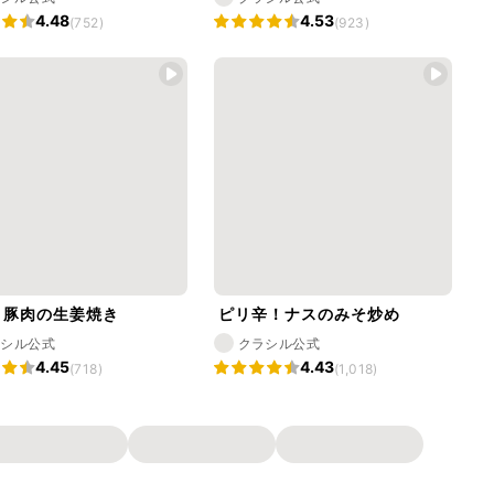
4.48
4.53
(752)
(923)
と豚肉の生姜焼き
ピリ辛！ナスのみそ炒め
ラシル公式
クラシル公式
4.45
4.43
(718)
(1,018)