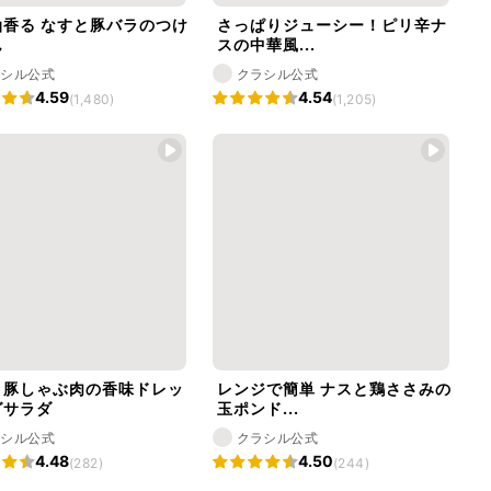
油香る なすと豚バラのつけ
さっぱりジューシー！ピリ辛ナ
ん
スの中華風...
ラシル公式
クラシル公式
4.59
4.54
(1,480)
(1,205)
と豚しゃぶ肉の香味ドレッ
レンジで簡単 ナスと鶏ささみの
グサラダ
玉ポンド...
ラシル公式
クラシル公式
4.48
4.50
(282)
(244)