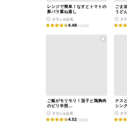
レンジで簡単！なすとトマトの
ごま
豚バラ重ね蒸し
うど
クラシル公式
ク
4.48
(1,040)
ご飯がモリモリ！茄子と鶏胸肉
ナス
のピリ辛照...
シン
クラシル公式
ク
4.52
(1,694)