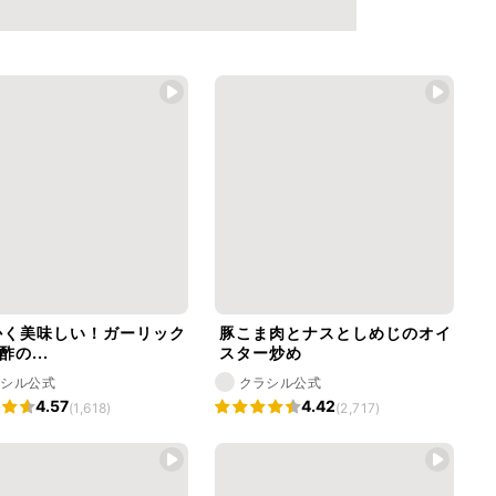
かく美味しい！ガーリック
豚こま肉とナスとしめじのオイ
酢の...
スター炒め
ラシル公式
クラシル公式
4.57
4.42
(1,618)
(2,717)