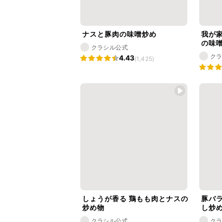
ナスと豚肉の味噌炒め
我が
の味
クラシル公式
ク
4.43
(1,425)
しょうが香る 鶏もも肉とナスの
豚バ
炒め物
し炒
クラシル公式
ク