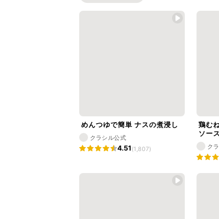
めんつゆで簡単 ナスの煮浸し
鶏む
ソー
クラシル公式
ク
4.51
(1,807)