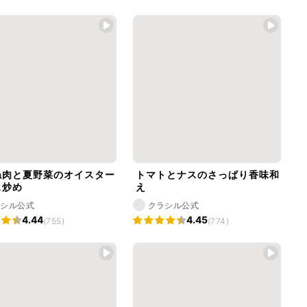
ね肉と夏野菜のオイスター
トマトとナスのさっぱり香味和
ス炒め
え
ラシル公式
クラシル公式
4.44
4.45
(755)
(774)