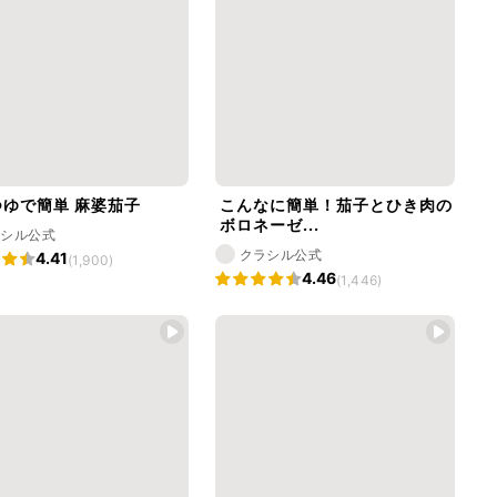
ゆで簡単 麻婆茄子
こんなに簡単！茄子とひき肉の
ボロネーゼ...
ラシル公式
クラシル公式
4.41
(1,900)
4.46
(1,446)