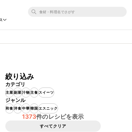
ス
絞り込み
カテゴリ
主菜
副菜
汁物
主食
スイーツ
ジャンル
和食
洋食
中華
韓国
エスニック
1373
件のレシピを表示
すべてクリア