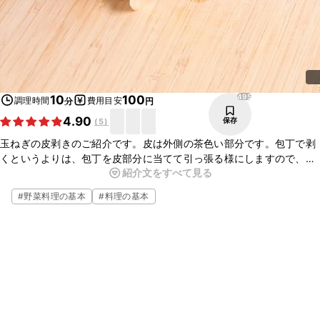
495
10
100
調理時間
費用目安
分
円
4.90
保存
(
5
)
玉ねぎの皮剥きのご紹介です。皮は外側の茶色い部分です。包丁で剥
くというよりは、包丁を皮部分に当てて引っ張る様にしますので、作
紹介文をすべて見る
業し易い工程です。野菜の下処理をしっかりマスターして料理にお役
立てください。
#
野菜料理の基本
#
料理の基本