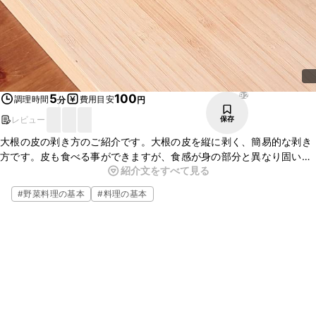
92
5
100
調理時間
費用目安
分
円
レビュー
保存
大根の皮の剥き方のご紹介です。大根の皮を縦に剥く、簡易的な剥き
方です。皮も食べる事ができますが、食感が身の部分と異なり固いの
紹介文をすべて見る
で、大根は皮を剥いて調理する場合がよくあります。皮はきんぴらに
したり漬物にするとおいしく食べられますので、合わせて作ってみて
#
野菜料理の基本
#
料理の基本
下さい。