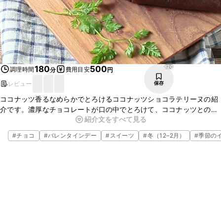
820
180
500
調理時間
費用目安
分
円
レビュー
保存
ココナッツ香るなめらかでとろけるココナッツショコラテリーヌの紹
介です。濃厚なチョコレートが口の中でとろけて、ココナッツとの相
紹介文をすべて見る
性も抜群です。甘いもの好きにはたまらない一品です。デザートやプ
レゼント、おもてなしなどにもぜひ作ってみてはいかがでしょうか。
#
チョコ
#
バレンタインデー
#
スイーツ
#
冬（12–2月）
#
季節の