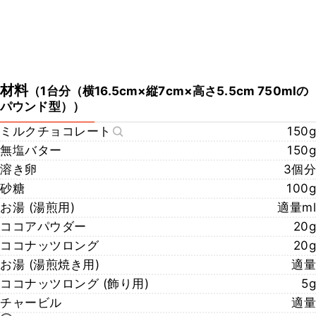
材料
（
1台分（横16.5cm×縦7cm×高さ5.5cm 750mlの
パウンド型）
）
ミルクチョコレート
150g
無塩バター
150g
溶き卵
3個分
砂糖
100g
お湯 (湯煎用)
適量ml
ココアパウダー
20g
ココナッツロング
20g
お湯 (湯煎焼き用)
適量
ココナッツロング (飾り用)
5g
チャービル
適量