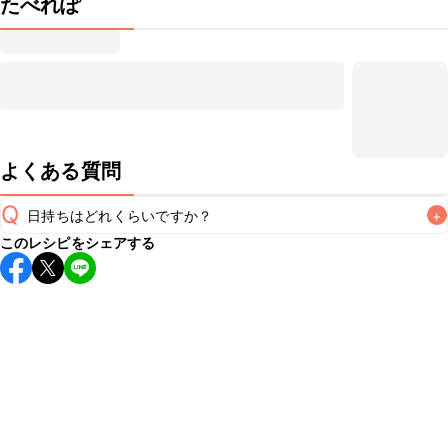
たべれぽ
よくある質問
Q
日持ちはどれくらいですか？
+
このレシピをシェアする
保存期間は冷蔵で2~3日が目安です。なるべくお早めにお召
し上がりください。

A
※日持ちは目安です。
こちら
の注意事項をご確認の上、正し