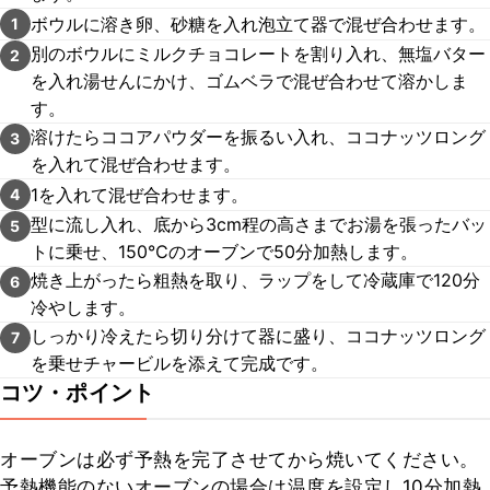
ボウルに溶き卵、砂糖を入れ泡立て器で混ぜ合わせます。
1
別のボウルにミルクチョコレートを割り入れ、無塩バター
2
を入れ湯せんにかけ、ゴムベラで混ぜ合わせて溶かしま
す。
溶けたらココアパウダーを振るい入れ、ココナッツロング
3
を入れて混ぜ合わせます。
1を入れて混ぜ合わせます。
4
型に流し入れ、底から3cm程の高さまでお湯を張ったバッ
5
トに乗せ、150℃のオーブンで50分加熱します。
焼き上がったら粗熱を取り、ラップをして冷蔵庫で120分
6
冷やします。
しっかり冷えたら切り分けて器に盛り、ココナッツロング
7
を乗せチャービルを添えて完成です。
コツ・ポイント
オーブンは必ず予熱を完了させてから焼いてください。

予熱機能のないオーブンの場合は温度を設定し10分加熱