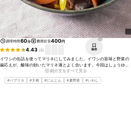
210
60
400
調理時間
費用目安
分
円
4.43
保存
(
6
)
イワシの缶詰を使ってマリネにしてみました。イワシの旨味と野菜の
歯応えが、酸味の効いたマリネ液とよく合います。今回はしょうゆ漬
紹介文をすべて見る
けを使用しましたが、水煮缶を使うとイワシの素材の旨味が引き立
ち、さっぱりとした味わいに仕上がります。お好みの野菜を入れて、
#
パプリカ
#
大根
#
にんじん
#
夏野菜
#
いわし
是非お試しくださいね。