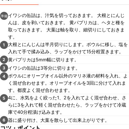
イワシの缶詰は、汁気を切っておきます。 大根とにんじ
準備
んは、皮を剥いておきます。 黄パプリカは、ヘタと種を
取っておきます。 大葉は軸を取り、細切りにしておきま
す。
大根とにんじんは半月切りにします。ボウルに移し、塩を
1
入れて手で揉み込み、ラップをかけて15分程置きます。
黄パプリカは5mm幅に切ります。
2
イワシの缶詰は3等分に切ります。
3
ボウルにオリーブオイル以外のマリネ液の材料を入れ、よ
4
く混ぜ合わせます。オリーブオイルを3回に分けて入れま
す。都度よく混ぜ合わせます。
4に、水気をよく絞った1、2を入れてよく混ぜ合わせ、さ
5
らに3を入れて軽く混ぜ合わせたら、ラップをかけて冷蔵
庫で40分程漬け込みます。
器に盛り付け、大葉を散らして出来上がりです。
6
コツ・ポイント