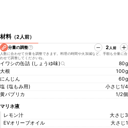
材料
（
2人前
）
2
分量の調整
人前
人数に合わせて分量を調整できます。料理の時間や火加減など、手順も分量に合
わせて調整してくださいね。
イワシの缶詰 (しょうゆ味)
80g
大根
100g
にんじん
60g
塩 (塩もみ用)
小さじ1/4
黄パプリカ
1/2個
マリネ液
レモン汁
大さじ3
EVオリーブオイル
大さじ1