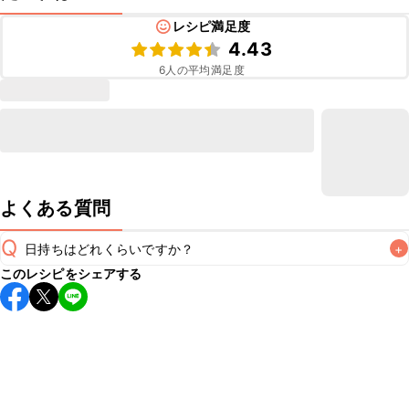
レシピ満足度
4.43
6
人の平均満足度
よくある質問
Q
日持ちはどれくらいですか？
+
このレシピをシェアする
保存期間は冷蔵で当日中が目安です。なるべくお早めにお召
し上がりください。

A
※日持ちは目安です。
こちら
の注意事項をご確認の上、正し