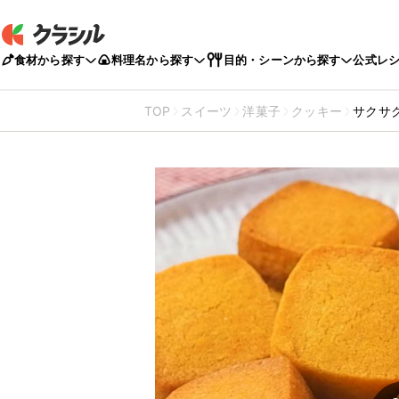
食材から探す
料理名から探す
目的・シーンから探す
公式レ
TOP
スイーツ
洋菓子
クッキー
サクサ