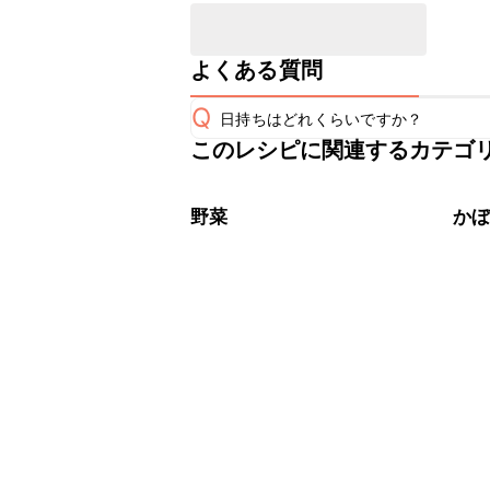
よくある質問
Q
日持ちはどれくらいですか？
このレシピに関連するカテゴ
保存期間は常温で2~3日が目安です。
A
※日持ちは目安です。
こちら
野菜
か