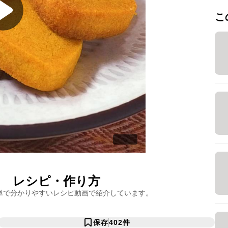
こ
レ
レシピ・作り方
単で分かりやすいレシピ動画で紹介しています。
保存
402
件