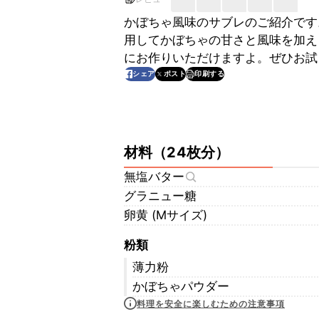
かぼちゃ風味のサブレのご紹介です
用してかぼちゃの甘さと風味を加え
にお作りいただけますよ。ぜひお試
印刷する
シェア
ポスト
材料
（
24枚分
）
無塩バター
グラニュー糖
卵黄 (Mサイズ)
粉類
薄力粉
かぼちゃパウダー
料理を安全に楽しむための注意事項