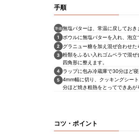
手順
無塩バターは、常温に戻しておき
準備
ボウルに無塩バターを入れ、泡立
1
グラニュー糖を加え混ぜ合わせた
2
粉類をふるい入れゴムベラで混ぜ
3
四角形に整えます。
ラップに包み冷蔵庫で30分ほど
4
4mm幅に切り、クッキングシート
5
分ほど焼き粗熱をとってできあが
コツ・ポイント