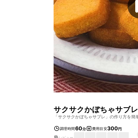
サクサクかぼちゃサブ
「
サクサクかぼちゃサブレ
」の作り方を簡
60
300
調理時間
費用目安
分
円
レビュー