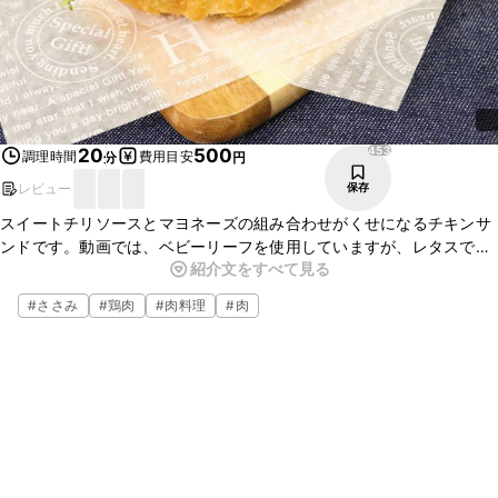
453
20
500
調理時間
費用目安
分
円
レビュー
保存
スイートチリソースとマヨネーズの組み合わせがくせになるチキンサ
ンドです。動画では、ベビーリーフを使用していますが、レタスでも
紹介文をすべて見る
大丈夫です。パンの種類を変えてアレンジもできるので、お好みのパ
ンで是非お試しください！
#
ささみ
#
鶏肉
#
肉料理
#
肉