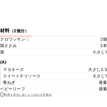
材料
（
2個分
）
クロワッサン
2個
鶏ささみ
2本
酒
小さじ1
(A)
マヨネーズ
大さじ2.5
スイートチリソース
大さじ1
青ねぎ
適量
ベビーリーフ
適量
料理を安全に楽しむための注意事項