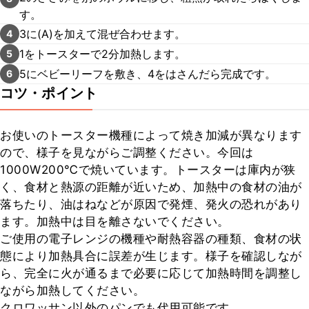
す。
3に(A)を加えて混ぜ合わせます。
4
1をトースターで2分加熱します。
5
5にベビーリーフを敷き、4をはさんだら完成です。
6
コツ・ポイント
お使いのトースター機種によって焼き加減が異なります
ので、様子を見ながらご調整ください。今回は
1000W200℃で焼いています。トースターは庫内が狭
く、食材と熱源の距離が近いため、加熱中の食材の油が
落ちたり、油はねなどが原因で発煙、発火の恐れがあり
ます。加熱中は目を離さないでください。

ご使用の電子レンジの機種や耐熱容器の種類、食材の状
態により加熱具合に誤差が生じます。様子を確認しなが
ら、完全に火が通るまで必要に応じて加熱時間を調整し
ながら加熱してください。

クロワッサン以外のパンでも代用可能です。