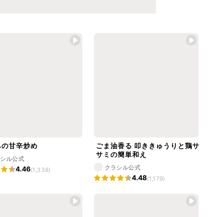
みの甘辛炒め
ごま油香る 叩ききゅうりと鶏サ
サミの簡単和え
ラシル公式
クラシル公式
4.46
(1,338)
4.48
(1,179)