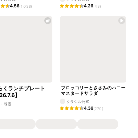
4.56
4.26
(1,038)
(43)
ブロッコリーとささみのハニー
らくランチプレート
マスタードサラダ
26.7.6】
クラシル公式
家・珠香
4.36
(270)