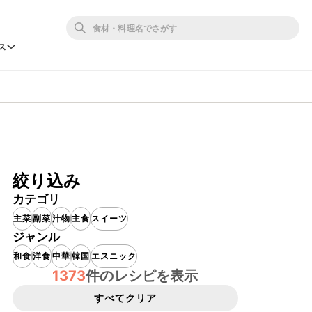
ス
絞り込み
カテゴリ
主菜
副菜
汁物
主食
スイーツ
ジャンル
和食
洋食
中華
韓国
エスニック
1373
件のレシピを表示
すべてクリア