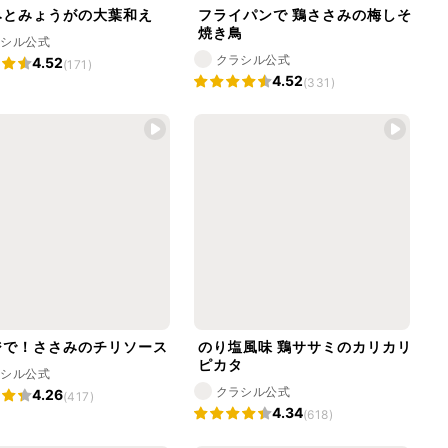
みとみょうがの大葉和え
フライパンで 鶏ささみの梅しそ
焼き鳥
ラシル公式
クラシル公式
4.52
(171)
4.52
(331)
ジで！ささみのチリソース
のり塩風味 鶏ササミのカリカリ
ピカタ
ラシル公式
クラシル公式
4.26
(417)
4.34
(618)