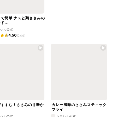
ジで簡単 ナスと鶏ささみの
ド...
ラシル公式
4.50
(244)
がすすむ！ささみの甘辛か
カレー風味のささみスティック
き
フライ
ラシル公式
クラシル公式