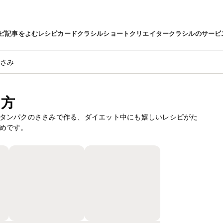
ピ
記事をよむ
レシピカード
クラシルショート
クリエイター
クラシルのサービ
さみ
り方
タンパクのささみで作る、ダイエット中にも嬉しいレシピがた
めです。