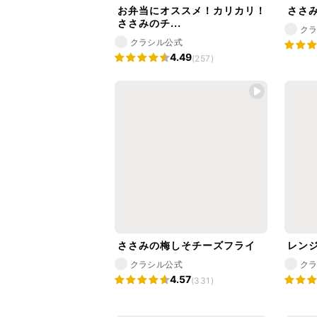
お弁当にオススメ！カリカリ！
ささ
ささみのチ...
ク
クラシル公式
4.49
(257)
ささみの梅しそチーズフライ
レン
クラシル公式
ク
4.57
(331)