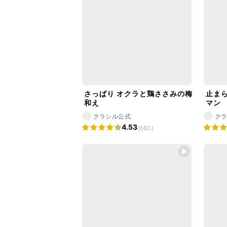
さっぱり オクラと鶏ささみの梅
止ま
和え
マン
クラシル公式
ク
4.53
(680)