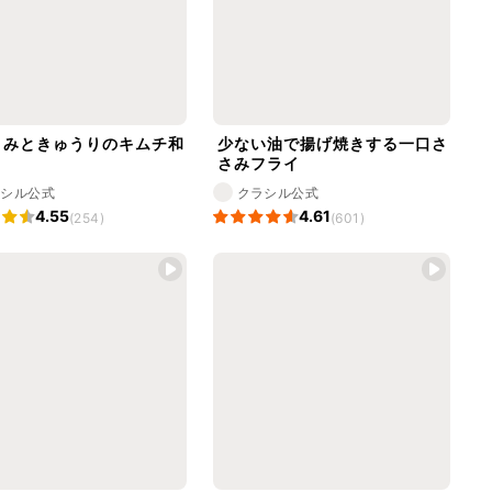
さみときゅうりのキムチ和
少ない油で揚げ焼きする一口さ
さみフライ
ラシル公式
クラシル公式
4.55
4.61
(254)
(601)