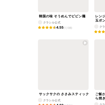
韓国の味 そうめんでビビン麺
レン
玉ポン
クラシル公式
ク
4.55
(1,198)
サックサクの ささみスティック
ご飯
ら焼
クラシル公式
ク