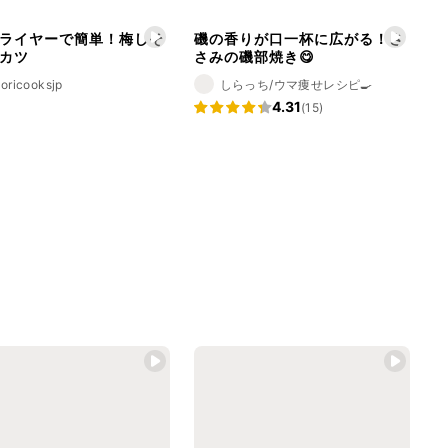
ライヤーで簡単！梅しそ
磯の香りが口一杯に広がる！さ
カツ
さみの磯部焼き😋
oricooksjp
しらっち/ウマ痩せレシピ🍳
4.31
(15)