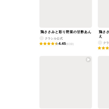
鶏ささみと彩り野菜の甘酢あん
鶏さ
え
クラシル公式
ク
4.45
(639)