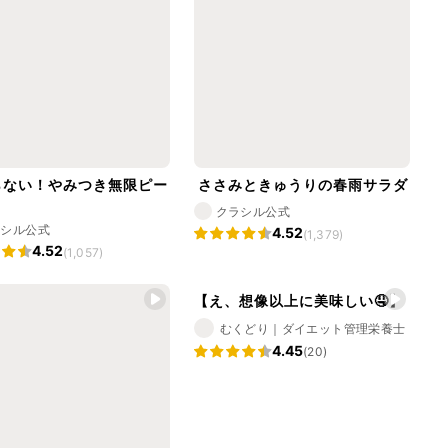
らない！やみつき無限ピー
ささみときゅうりの春雨サラダ
クラシル公式
ラシル公式
4.52
(1,379)
4.52
(1,057)
【え、想像以上に美味しい🤤】
むくどり｜ダイエット管理栄養士
4.45
(20)