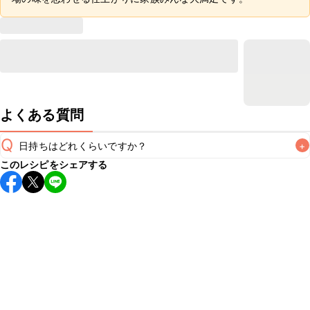
よくある質問
Q
日持ちはどれくらいですか？
+
このレシピをシェアする
保存期間は冷蔵で翌日中が目安です。なるべくお早めにお召
し上がりください。

A
※日持ちは目安です。
こちら
の注意事項をご確認の上、正し