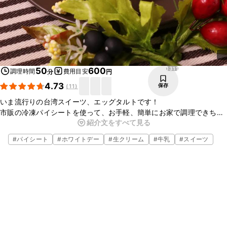
1311
50
600
調理時間
費用目安
分
円
4.73
保存
(
11
)
いま流行りの台湾スイーツ、エッグタルトです！
市販の冷凍パイシートを使って、お手軽、簡単にお家で調理できちゃ
紹介文をすべて見る
いますよ。
今回は小さめの型を使用して、たくさん作ってころんとかわいらしく
#
パイシート
#
ホワイトデー
#
生クリーム
#
牛乳
#
スイーツ
仕上げました。
たくさん作って、贈り物にも喜ばれると思いますので、是非お作りく
ださいね！