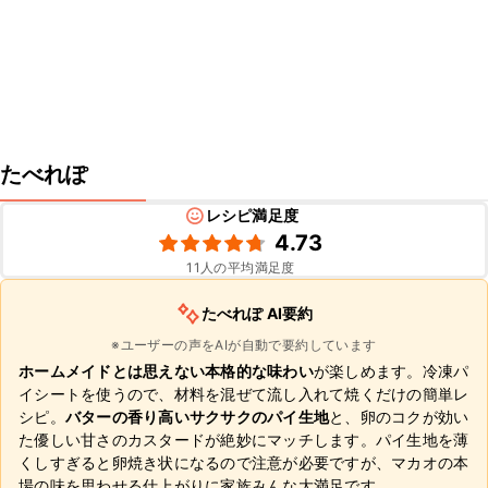
たべれぽ
レシピ満足度
4.73
11
人の平均満足度
たべれぽ AI要約
※ユーザーの声をAIが自動で要約しています
ホームメイドとは思えない本格的な味わい
が楽しめます。冷凍パ
イシートを使うので、材料を混ぜて流し入れて焼くだけの簡単レ
シピ。
バターの香り高いサクサクのパイ生地
と、卵のコクが効い
た優しい甘さのカスタードが絶妙にマッチします。パイ生地を薄
くしすぎると卵焼き状になるので注意が必要ですが、マカオの本
場の味を思わせる仕上がりに家族みんな大満足です。