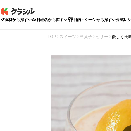
食材から探す
料理名から探す
目的・シーンから探す
公式レ
TOP
スイーツ
洋菓子
ゼリー
優しく美