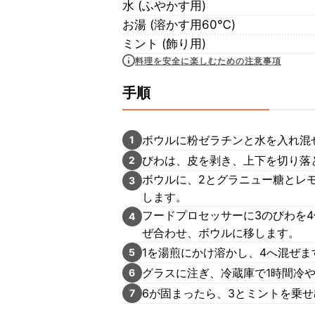
水 (ふやかす用)
お湯 (溶かす用60℃)
ミント (飾り用)
料理を安全に楽しむための注意事項
手順
ボウルに粉ゼラチンと水を入れ混
1
びわは、皮を剥き、上下を切り落
2
ボウルに、2とグラニュー糖とレモ
3
します。
フードプロセッサーに3のびわを
4
ぜ合わせ、ボウルに移します。
1を湯煎にかけ溶かし、4へ混ぜま
5
グラスに注ぎ、冷蔵庫で1時間冷
6
6が固まったら、3とミントを乗
7