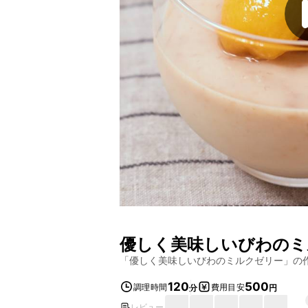
優しく美味しいびわのミ
「
優しく美味しいびわのミルクゼリー
」の
120
500
調理時間
費用目安
分
円
レビュー