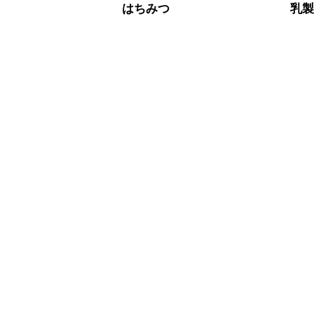
※日持ちは目安です。
こちら
はちみつ
乳