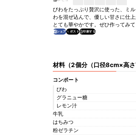
びわをたっぷり贅沢に使った、ミル
わを混ぜ込んで、優しい甘さに仕上
とても華やかです。ぜひ作ってみて
印刷する
シェア
ポスト
材料
（
2個分（口径8cm×高さ
コンポート
びわ
グラニュー糖
レモン汁
牛乳
はちみつ
粉ゼラチン