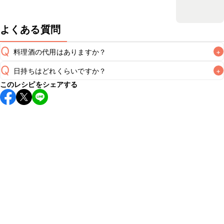
よくある質問
Q
料理酒の代用はありますか？
+
Q
日持ちはどれくらいですか？
+
A
このレシピをシェアする
保存期間は冷蔵で2~3日が目安です。なるべくお早めにお召
し上がりください。

A
※日持ちは目安です。
こちら
の注意事項をご確認の上、正し