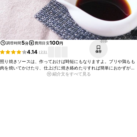
1222
5
100
調理時間
費用目安
分
円
4.14
保存
(
23
)
照り焼きソースは、作っておけば時短にもなりますよ。ブリや鶏もも
肉を焼いてかけたり、仕上げに焼き絡めたりすれば簡単におかずが出
紹介文をすべて見る
来上がります。焼きとうもろこしや煮物の味付けなど、便利にお使い
いただけます。