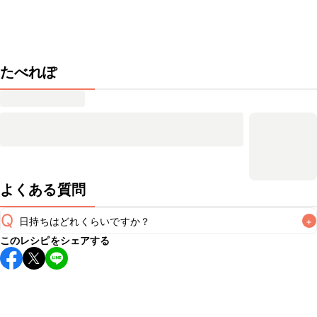
たべれぽ
よくある質問
Q
日持ちはどれくらいですか？
+
このレシピをシェアする
保存期間は冷蔵で当日中が目安です。なるべくお早めにお召
し上がりください。

A
※日持ちは目安です。
こちら
の注意事項をご確認の上、正し