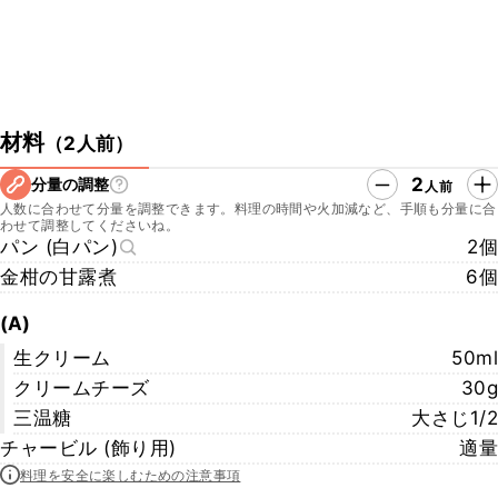
材料
（
2人前
）
2
分量の調整
人前
人数に合わせて分量を調整できます。料理の時間や火加減など、手順も分量に合
わせて調整してくださいね。
パン (白パン)
2個
金柑の甘露煮
6個
(A)
生クリーム
50ml
クリームチーズ
30g
三温糖
大さじ1/2
チャービル (飾り用)
適量
料理を安全に楽しむための注意事項