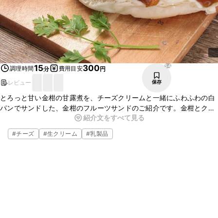
54
15
300
調理時間
費用目安
分
円
レビュー
保存
とろっと甘い金柑の甘露煮を、チーズクリームと一緒にふわふわの白
パンでサンドした、金柑のフルーツサンドのご紹介です。金柑とク
紹介文をすべて見る
リームチーズの入った生クリームは、相性抜群ですよ。金柑の甘露煮
のアレンジレシピとして、簡単で美味しいのでぜひお試しください
#
チーズ
#
生クリーム
#
乳製品
ね。