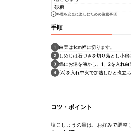
砂糖
料理を安全に楽しむための注意事項
手順
白菜は1cm幅に切ります。
1
しめじは石づきを切り落とし小房
2
鍋にお湯を沸かし、1、2を入れ
3
(A)を入れ中火で加熱しひと煮立
4
コツ・ポイント
塩こしょうの量は、お好みで調整