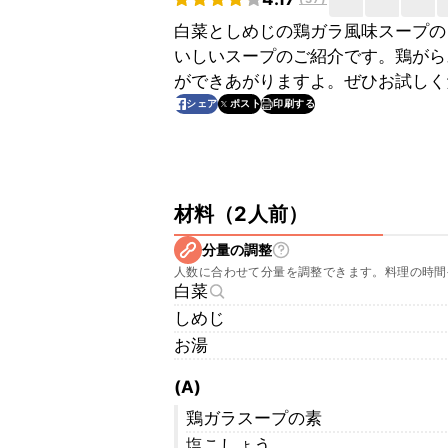
白菜としめじの鶏ガラ風味スープの
いしいスープのご紹介です。鶏がら
ができあがりますよ。ぜひお試しく
印刷する
シェア
ポスト
材料
（
2人前
）
分量の調整
人数に合わせて分量を調整できます。料理の時間
白菜
しめじ
お湯
(A)
鶏ガラスープの素
塩こしょう