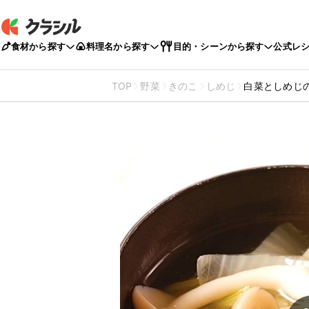
食材から探す
料理名から探す
目的・シーンから探す
公式レ
TOP
野菜
きのこ
しめじ
白菜としめじ