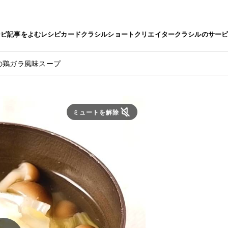
シピ
記事をよむ
レシピカード
クラシルショート
クリエイター
クラシルのサー
の鶏ガラ風味スープ
ミュートを解除