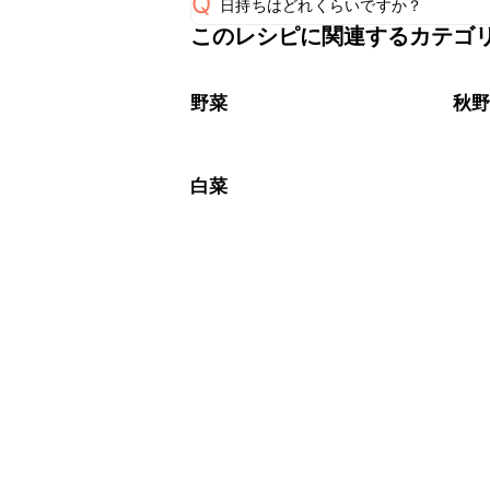
Q
日持ちはどれくらいですか？
このレシピに関連するカテゴ
保存期間は冷蔵で翌日中が目安です。
A
※日持ちは目安です。
こちら
野菜
秋
白菜