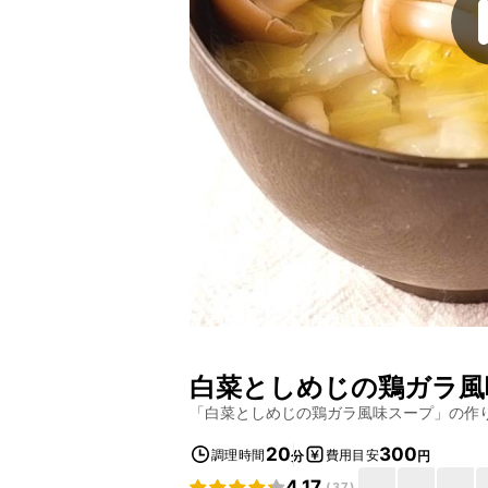
白菜としめじの鶏ガラ風
「
白菜としめじの鶏ガラ風味スープ
」の作
20
300
調理時間
費用目安
分
円
4.17
(
37
)