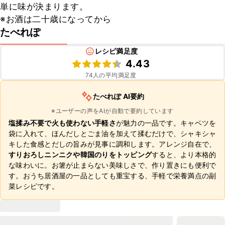
単に味が決まります。

※お酒は二十歳になってから
たべれぽ
レシピ満足度
4.43
74
人の平均満足度
たべれぽ AI要約
※ユーザーの声をAIが自動で要約しています
塩揉み不要で火も使わない手軽さ
が魅力の一品です。キャベツを
袋に入れて、ほんだしとごま油を加えて揉むだけで、シャキシャ
キした食感とだしの旨みが見事に調和します。アレンジ自在で、
すりおろしニンニクや韓国のりをトッピング
すると、より本格的
な味わいに。お箸が止まらない美味しさで、作り置きにも便利で
す。おうち居酒屋の一品としても重宝する、手軽で栄養満点の副
菜レシピです。