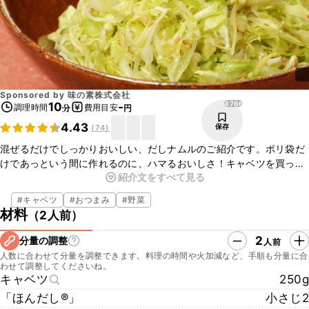
Sponsored by
味の素株式会社
4766
10
-
調理時間
費用目安
分
円
4.43
保存
(
74
)
混ぜるだけでしっかりおいしい、だしナムルのご紹介です。ポリ袋だ
けであっという間に作れるのに、ハマるおいしさ！キャベツを買った
紹介文をすべて見る
ときはぜひ一度作ってほしい一品です。「ほんだし®」でうま味たっ
ぷりの味わいになっているので、そのまま副菜やおつまみとして食べ
#
キャベツ
#
おつまみ
#
野菜
るのはもちろん、卵で包んで具だくさんオムレツにしたり、肉巻きに
材料
（
2人前
）
してごはんのおかずとしても楽しめますよ。
2
分量の調整
人前
人数に合わせて分量を調整できます。料理の時間や火加減など、手順も分量に合
わせて調整してくださいね。
キャベツ
250g
「ほんだし®」
小さじ2