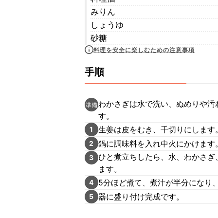
みりん
しょうゆ
砂糖
料理を安全に楽しむための注意事項
手順
わかさぎは水で洗い、ぬめりや汚
準備
す。
生姜は皮をむき、千切りにします
1
鍋に調味料を入れ中火にかけます
2
ひと煮立ちしたら、水、わかさぎ
3
ます。
5分ほど煮て、煮汁が半分になり
4
器に盛り付け完成です。
5