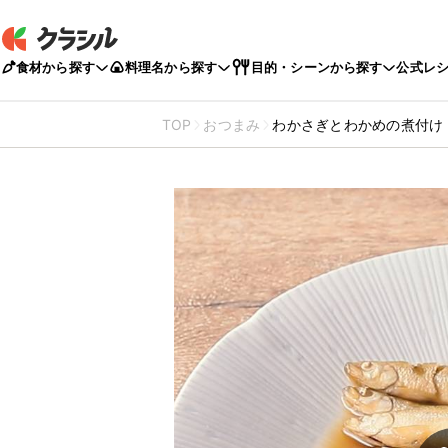
食材から探す
料理名から探す
目的・シーンから探す
公式レ
TOP
おつまみ
わかさぎとわかめの煮付け