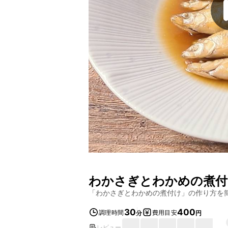
わかさぎとわかめの煮付
「
わかさぎとわかめの煮付け
」の作り方を
30
400
調理時間
費用目安
分
円
レビュー