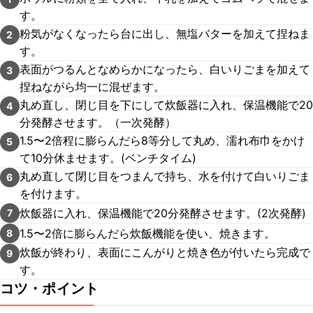
す。
粉気がなくなったら台に出し、無塩バターを加えて捏ねま
2
す。
表面がつるんとなめらかになったら、白いりごまを加えて
3
捏ねながら均一に混ぜます。
丸め直し、閉じ目を下にして炊飯器に入れ、保温機能で20
4
分発酵させます。（一次発酵）
1.5〜2倍程に膨らんだら8等分して丸め、濡れ布巾をかけ
5
て10分休ませます。(ベンチタイム)
丸め直して閉じ目をつまんで持ち、水を付けて白いりごま
6
を付けます。
炊飯器に入れ、保温機能で20分発酵させます。(2次発酵)
7
1.5〜2倍に膨らんだら炊飯機能を使い、焼きます。
8
炊飯が終わり、表面にこんがりと焼き色が付いたら完成で
9
す。
コツ・ポイント