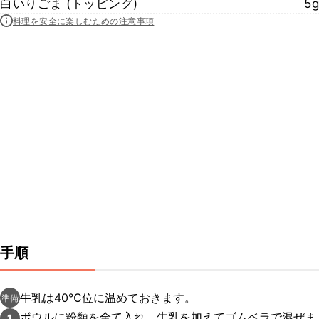
白いりごま (トッピング)
5g
料理を安全に楽しむための注意事項
手順
牛乳は40℃位に温めておきます。
準備
ボウルに粉類を全て入れ、牛乳を加えてゴムベラで混ぜま
1