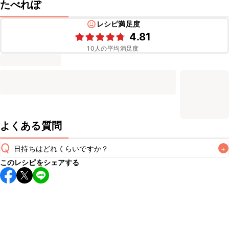
たべれぽ
レシピ満足度
4.81
10
人の平均満足度
よくある質問
Q
日持ちはどれくらいですか？
+
このレシピをシェアする
保存期間は常温で翌日中が目安です。なるべくお早めにお召
し上がりください。

A
※日持ちは目安です。
こちら
の注意事項をご確認の上、正し