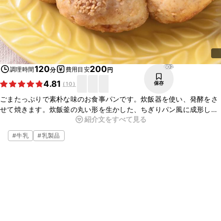
602
120
200
調理時間
費用目安
分
円
4.81
保存
(
10
)
ごまたっぷりで素朴な味のお食事パンです。炊飯器を使い、発酵をさ
せて焼きます。炊飯釜の丸い形を生かした、ちぎりパン風に成形しま
紹介文をすべて見る
した。しっとりもちもちの生地とごまのプチプチ食感がたまらない！
焼き立ては全粒粉の香りがふわっとして、より一層美味しいですよ。
#
牛乳
#
乳製品