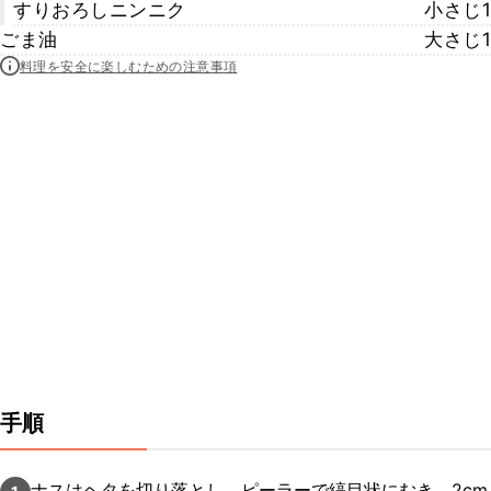
すりおろしニンニク
小さじ1
ごま油
大さじ1
料理を安全に楽しむための注意事項
手順
ナスはヘタを切り落とし、ピーラーで縞目状にむき、2cm