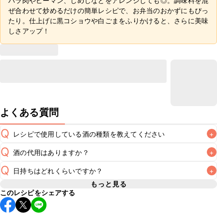
バラ肉やピーマン、しめじなどをアレンジしても◎。調味料を混
ぜ合わせて炒めるだけの簡単レシピで、お弁当のおかずにもぴっ
たり。仕上げに黒コショウや白ごまをふりかけると、さらに美味
しさアップ！
よくある質問
Q
レシピで使用している酒の種類を教えてください
+
Q
酒の代用はありますか？
+
A
Q
日持ちはどれくらいですか？
+
A
もっと見る
このレシピをシェアする
保存期間は冷蔵で翌日中が目安です。なるべくお早めにお召
し上がりください。

A