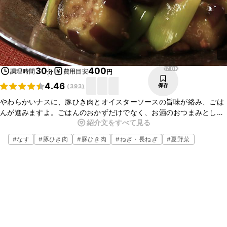
17.0K
30
400
調理時間
費用目安
分
円
4.46
保存
(
393
)
やわらかいナスに、豚ひき肉とオイスターソースの旨味が絡み、ごは
んが進みますよ。ごはんのおかずだけでなく、お酒のおつまみとして
紹介文をすべて見る
もぴったりです。忙しい時でも簡単にパパッと作れるので、ぜひ作っ
てみてくださいね。
#
なす
#
豚ひき肉
#
豚ひき肉
#
ねぎ・長ねぎ
#
夏野菜