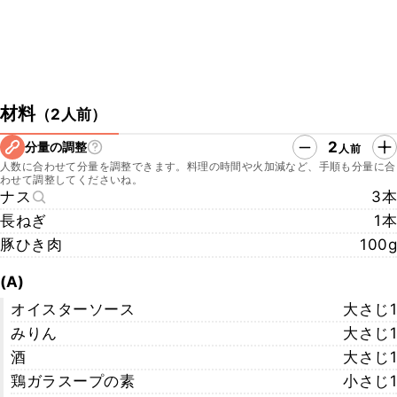
材料
（
2人前
）
2
分量の調整
人前
人数に合わせて分量を調整できます。料理の時間や火加減など、手順も分量に合
わせて調整してくださいね。
ナス
3本
長ねぎ
1本
豚ひき肉
100g
(A)
オイスターソース
大さじ1
みりん
大さじ1
酒
大さじ1
鶏ガラスープの素
小さじ1