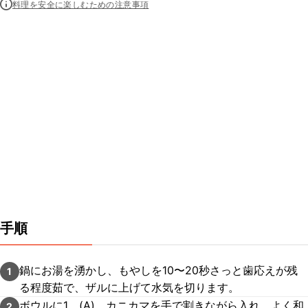
料理を安全に楽しむための注意事項
手順
鍋にお湯を湧かし、もやしを10〜20秒さっと歯応えが残
1
る程度茹で、ザルに上げて水気を切ります。
ボウルに1、(A)、カニカマを手で割きながら入れ、よく和
2