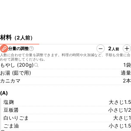
材料
（
2人前
）
2
分量の調整
人前
人数に合わせて分量を調整できます。料理の時間や火加減など、手順も分量に合
わせて調整してくださいね。
もやし (200g)
1袋
お湯 (茹で用)
適量
カニカマ
2本
(A)
塩麹
大さじ1.5
豆板醤
小さじ1/2
白いりごま
大さじ1
ごま油
小さじ1.5