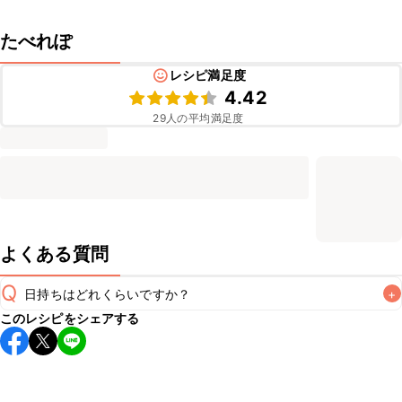
たべれぽ
レシピ満足度
4.42
29
人の平均満足度
よくある質問
Q
日持ちはどれくらいですか？
+
このレシピをシェアする
保存期間は冷蔵で当日中が目安です。なるべくお早めにお召
し上がりください。

A
※日持ちは目安です。
こちら
の注意事項をご確認の上、正し