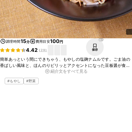
985
15
100
調理時間
費用目安
分
円
4.42
保存
(
29
)
簡単あっという間にできちゃう、もやしの塩麹ナムルです。ごま油の
香ばしい風味と、ほんのりピリッとアクセントになった豆板醤が食欲
紹介文をすべて見る
をそそります。お財布にも優しい一品なので嬉しいですね。是非今晩
のおかずにお試し下さい。
#
もやし
#
野菜