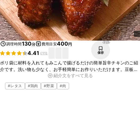
1217
130
400
調理時間
費用目安
分
円
4.41
保存
(
11
)
ポリ袋に材料を入れてもみこんで揚げるだけの簡単旨辛チキンのご紹
介です。洗い物も少なく、お手軽簡単にお作りいただけます。豆板醤
紹介文をすべて見る
ベースの旨味と辛味のある味付けは、お酒のお供にもぴったりです。
ぜひお試しくださいね。
#
レタス
#
鶏肉
#
野菜
#
肉