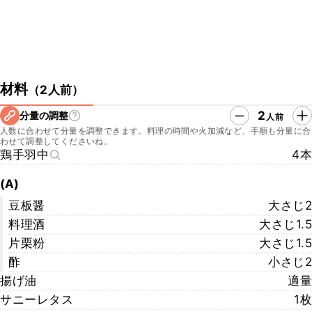
材料
（
2人前
）
2
分量の調整
人前
人数に合わせて分量を調整できます。料理の時間や火加減など、手順も分量に合
わせて調整してくださいね。
鶏手羽中
4本
(A)
豆板醤
大さじ2
料理酒
大さじ1.5
片栗粉
大さじ1.5
酢
小さじ2
揚げ油
適量
サニーレタス
1枚