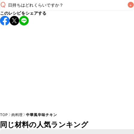
Q
日持ちはどれくらいですか？
+
A
このレシピをシェアする
保存期間は冷蔵で翌日中が目安です。なるべくお早めにお召
し上がりください。

A
※日持ちは目安です。
こちら
の注意事項をご確認の上、正し
TOP
肉料理
中華風辛味チキン
同じ材料の人気ランキング