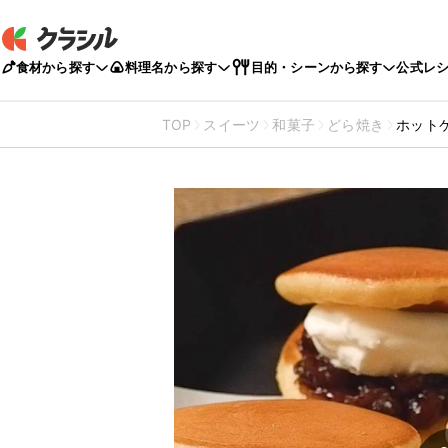
食材から探す
料理名から探す
目的・シーンから探す
公式レ
TOP
スイーツ
和菓子
どら焼き
ホット