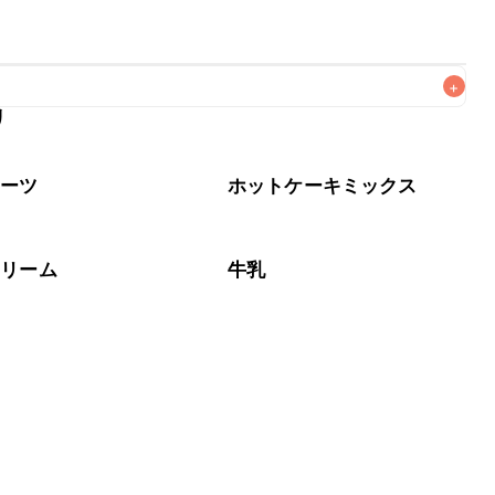
+
リ
なるべくお早めにお召し上がりください。

イーツ
ホットケーキミックス
クリーム
牛乳