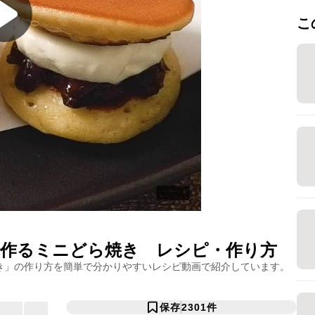
こ
作るミニどら焼き
レシピ・作り方
き
」の作り方を簡単で分かりやすいレシピ動画で紹介しています。
保存
2301
件