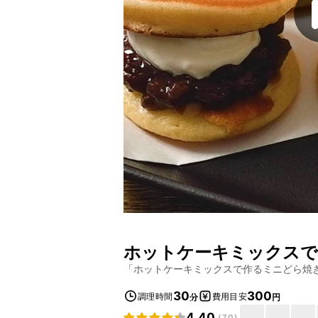
ホットケーキミックスで
「
ホットケーキミックスで作るミニどら焼
30
300
調理時間
費用目安
分
円
4.40
(
70
)