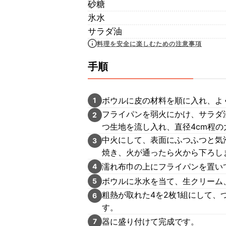
砂糖
氷水
サラダ油
料理を安全に楽しむための注意事項
手順
ボウルに皮の材料を順に入れ、よ
1
フライパンを弱火にかけ、サラダ
2
つ生地を流し入れ、直径4cm程
中火にして、表面にふつふつと気
3
焼き、火が通ったら火から下ろし
濡れ布巾の上にフライパンを置い
4
ボウルに氷水を当て、生クリーム
5
粗熱が取れた4を2枚1組にして、つ
6
す。
器に盛り付けて完成です。
7