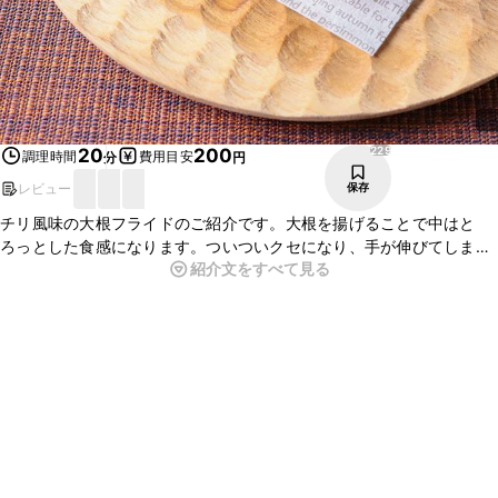
229
20
200
調理時間
費用目安
分
円
レビュー
保存
チリ風味の大根フライドのご紹介です。大根を揚げることで中はと
ろっとした食感になります。ついついクセになり、手が伸びてしまう
紹介文をすべて見る
一品です。チリペッパーのスパイシーな香りが食欲をそそります。お
つまみにもおすすめです。