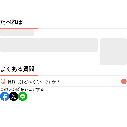
たべれぽ
よくある質問
Q
日持ちはどれくらいですか？
+
このレシピをシェアする
保存期間は冷蔵で翌日中が目安です。なるべくお早めにお召
し上がりください。

A
※日持ちは目安です。
こちら
の注意事項をご確認の上、正し