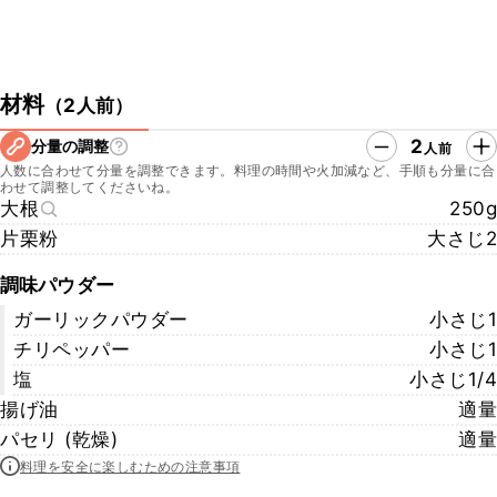
材料
（
2人前
）
2
分量の調整
人前
人数に合わせて分量を調整できます。料理の時間や火加減など、手順も分量に合
わせて調整してくださいね。
大根
250g
片栗粉
大さじ2
調味パウダー
ガーリックパウダー
小さじ1
チリペッパー
小さじ1
塩
小さじ1/4
揚げ油
適量
パセリ (乾燥)
適量
料理を安全に楽しむための注意事項