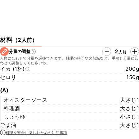
材料
（
2人前
）
2
分量の調整
人前
人数に合わせて分量を調整できます。料理の時間や火加減など、手順も分量に合
わせて調整してくださいね。
イカ (1杯)
200g
セロリ
150g
(A)
オイスターソース
大さじ1
料理酒
大さじ1
しょうゆ
小さじ1
ごま油
大さじ1
料理を安全に楽しむための注意事項