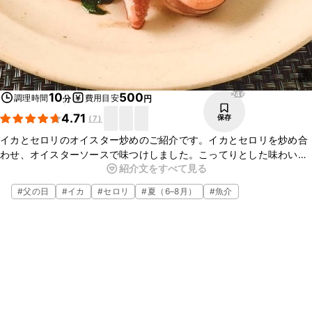
246
10
500
調理時間
費用目安
分
円
4.71
保存
(
7
)
イカとセロリのオイスター炒めのご紹介です。イカとセロリを炒め合
わせ、オイスターソースで味つけしました。こってりとした味わいで
紹介文をすべて見る
すので、お酒のおつまみにもピッタリですよ。
#
父の日
#
イカ
#
セロリ
#
夏（6–8月）
#
魚介