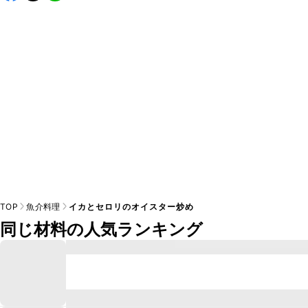
A
※日持ちは目安です。
こちら
の注意事項をご確認の上、正し
TOP
魚介料理
イカとセロリのオイスター炒め
同じ材料の人気ランキング