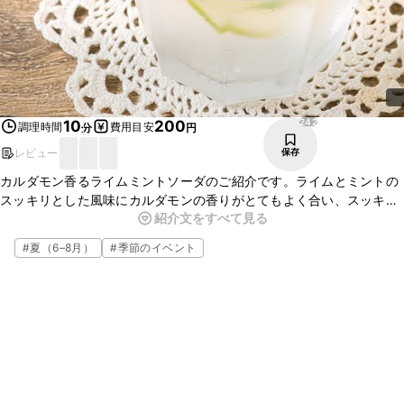
242
10
200
調理時間
費用目安
分
円
レビュー
保存
カルダモン香るライムミントソーダのご紹介です。ライムとミントの
スッキリとした風味にカルダモンの香りがとてもよく合い、スッキリ
紹介文をすべて見る
とした味わいでくせになる味わいですよ。炭酸水で割るととてもおい
しいです。ぜひ、お試しくださいね。
#
夏（6–8月）
#
季節のイベント