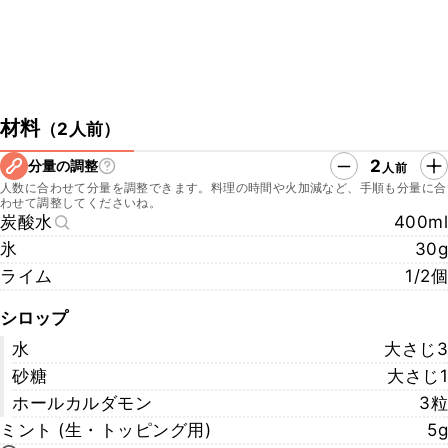
材料
（
2人前
）
2
分量の調整
人前
人数に合わせて分量を調整できます。料理の時間や火加減など、手順も分量に合
わせて調整してくださいね。
炭酸水
400ml
氷
30g
ライム
1/2個
シロップ
水
大さじ3
砂糖
大さじ1
ホールカルダモン
3粒
ミント (生・トッピング用)
5g