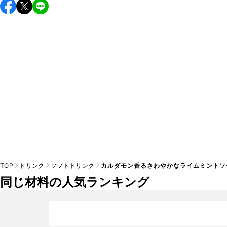
こちらのレシピは出来たてをお召し上がりいただくことをお
すすめします。

A
※日持ちは目安です。
こちら
の注意事項をご確認の上、正し
TOP
ドリンク
ソフトドリンク
カルダモン香るさわやかなライムミントソ
同じ材料の人気ランキング