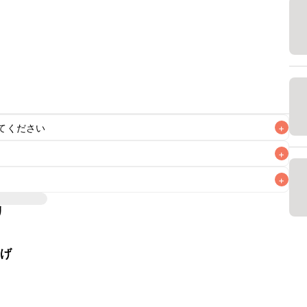
てください
+
+
+
リ
なるべくお早めにお召し上がりください。

揚げ