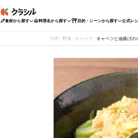
食材から探す
料理名から探す
目的・シーンから探す
公式レ
TOP
野菜
キャベツ
キャベツと油揚げの