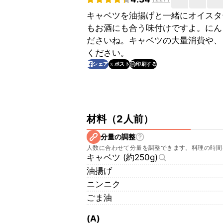
キャベツを油揚げと一緒にオイスタ
もお酒にも合う味付けですよ。にん
ださいね。キャベツの大量消費や、
ください。
印刷する
シェア
ポスト
材料
（
2人前
）
分量の調整
人数に合わせて分量を調整できます。料理の時間
キャベツ (約250g)
油揚げ
ニンニク
ごま油
(A)