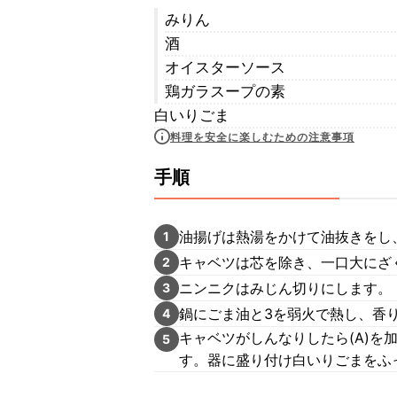
みりん
酒
オイスターソース
鶏ガラスープの素
白いりごま
料理を安全に楽しむための注意事項
手順
油揚げは熱湯をかけて油抜きをし
1
キャベツは芯を除き、一口大にざ
2
ニンニクはみじん切りにします。
3
鍋にごま油と3を弱火で熱し、香
4
キャベツがしんなりしたら(A)
5
す。器に盛り付け白いりごまをふ