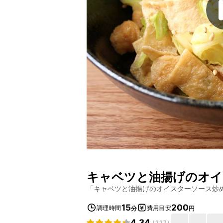
キャベツと油揚げのオイ
「
キャベツと油揚げのオイスターソース炒
15
200
調理時間
費用目安
分
円
4.34
(
227
)