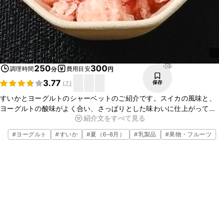
101
250
300
調理時間
費用目安
分
円
3.77
保存
(
7
)
すいかとヨーグルトのシャーベットのご紹介です。スイカの風味と、
ヨーグルトの酸味がよく合い、さっぱりとした味わいに仕上がってま
紹介文をすべて見る
す。スイカを消費したい時や、違った味わいを楽しみたい時に、ぜひ
お試しくださいね。
#
ヨーグルト
#
すいか
#
夏（6–8月）
#
乳製品
#
果物・フルーツ