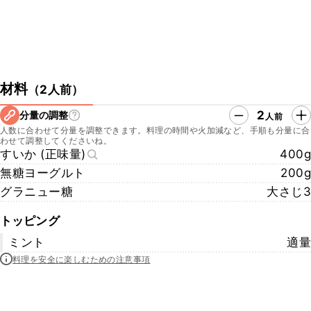
材料
（
2人前
）
2
分量の調整
人前
人数に合わせて分量を調整できます。料理の時間や火加減など、手順も分量に合
わせて調整してくださいね。
すいか (正味量)
400g
無糖ヨーグルト
200g
グラニュー糖
大さじ3
トッピング
ミント
適量
料理を安全に楽しむための注意事項